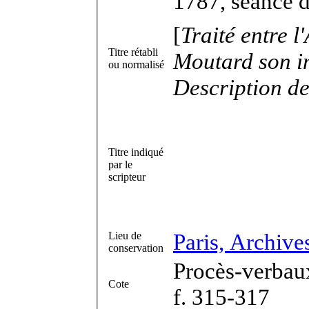
1787, séance d
[
Traité entre l
Titre rétabli
Moutard son i
ou normalisé
Description de
Titre indiqué
par le
scripteur
Paris, Archive
Lieu de
conservation
Procès-verbaux
Cote
f. 315-317