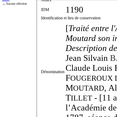
→ Aucune sélection
1190
IDM
Identification et lieu de conservation
[
Traité entre l
Moutard son i
Description de
Jean Silvain
B
Claude Louis 
Dénomination
F
OUGEROUX 
M
,
Al
OUTARD
T
- [11 a
ILLET
l’Académie des