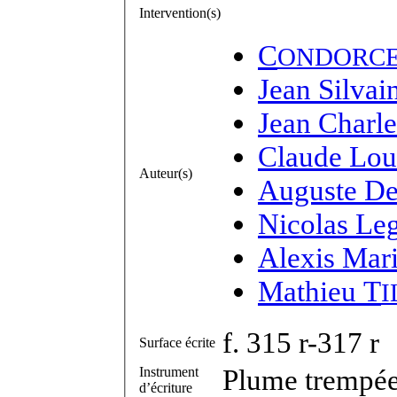
Intervention(s)
C
ONDORC
Jean Silvai
Jean Charle
Claude Lou
Auteur(s)
Auguste De
Nicolas Le
Alexis Mar
Mathieu T
I
f. 315 r-317 r
Surface écrite
Plume trempée 
Instrument
d’écriture