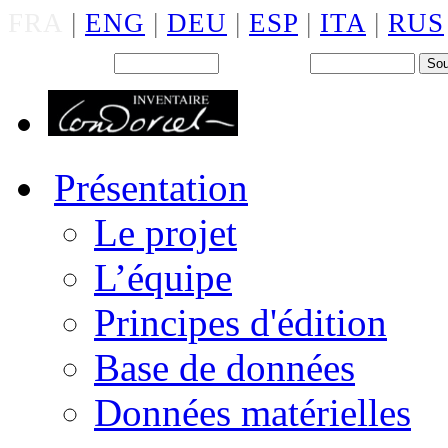
FRA
|
ENG
|
DEU
|
ESP
|
ITA
|
RUS
Back office : Id.
Mot de passe
Présentation
Le projet
L’équipe
Principes d'édition
Base de données
Données matérielles