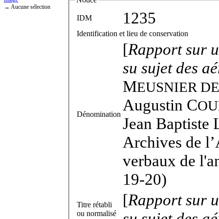
→ Aucune sélection
1235
IDM
Identification et lieu de conservation
[
Rapport sur 
su sujet des aé
M
EUSNIER D
Augustin C
OU
Dénomination
Jean Baptiste 
Archives de l’
verbaux de l'a
19-20)
[
Rapport sur 
Titre rétabli
ou normalisé
su sujet des aé