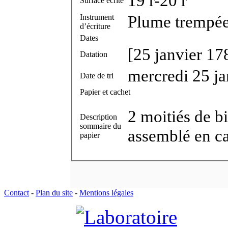
19 r-20 r
Surface écrite
Plume trempée 
Instrument
d’écriture
Dates
[25 janvier 17
Datation
mercredi 25 j
Date de tri
Papier et cachet
2 moitiés de bi
Description
sommaire du
assemblé en cah
papier
Contact
-
Plan du site
-
Mentions légales