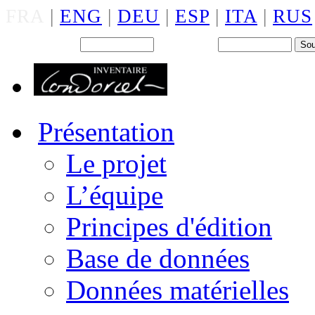
FRA
|
ENG
|
DEU
|
ESP
|
ITA
|
RUS
Back office : Id.
Mot de passe
Présentation
Le projet
L’équipe
Principes d'édition
Base de données
Données matérielles