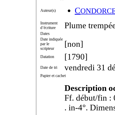
C
ONDORC
Auteur(s)
Plume trempée 
Instrument
d’écriture
Dates
Date indiquée
[non]
par le
scripteur
[1790]
Datation
vendredi 31 d
Date de tri
Papier et cachet
Description o
Ff. début/fin 
. in-4°. Dimen