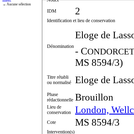
→ Aucune sélection
2
IDM
Identification et lieu de conservation
Eloge de Lass
Dénomination
-
C
ONDORCE
MS 8594/3)
Eloge de Lass
Titre rétabli
ou normalisé
Brouillon
Phase
rédactionnelle
London, Wellc
Lieu de
conservation
MS 8594/3
Cote
Intervention(s)