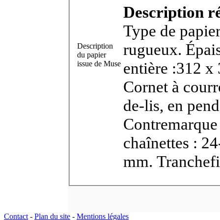
Description r
Type de papier
rugueux. Épais
Description
du papier
entière :312 x 398 (rogné). Filigrane : Marque :
issue de Muse
Cornet à courr
de-lis, en pend
Contremarque
chaînettes : 2
mm. Tranchefi
Contact
-
Plan du site
-
Mentions légales