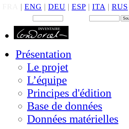
FRA
|
ENG
|
DEU
|
ESP
|
ITA
|
RUS
Back office : Id.
Mot de passe
Présentation
Le projet
L’équipe
Principes d'édition
Base de données
Données matérielles