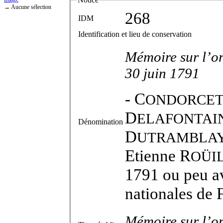
→ Aucune sélection
268
IDM
Identification et lieu de conservation
Mémoire sur l’or
30 juin 1791
-
C
ONDORCE
D
ELAFONTAI
Dénomination
D
UTRAMBLA
Etienne R
OÜI
1791 ou peu av
nationales de 
Mémoire sur l’or