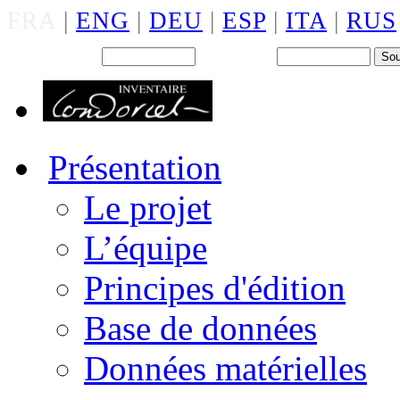
FRA
|
ENG
|
DEU
|
ESP
|
ITA
|
RUS
Back office : Id.
Mot de passe
Présentation
Le projet
L’équipe
Principes d'édition
Base de données
Données matérielles