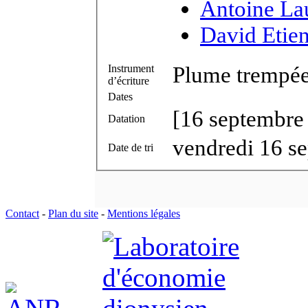
Antoine La
David Etie
Plume trempée 
Instrument
d’écriture
Dates
[16 septembre
Datation
vendredi 16 s
Date de tri
Contact
-
Plan du site
-
Mentions légales