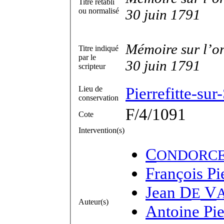
Titre rétabli
ou normalisé
30 juin 1791
Mémoire sur l’or
Titre indiqué
par le
30 juin 1791
scripteur
Pierrefitte-su
Lieu de
conservation
F/4/1091
Cote
Intervention(s)
C
ONDORC
François Pi
Jean D
V
E
Auteur(s)
Antoine Pie