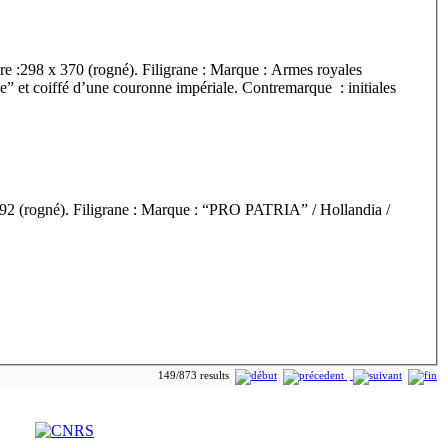
re :298 x 370 (rogné). Filigrane : Marque : Armes royales
nse” et coiffé d’une couronne impériale. Contremarque : initiales
x 392 (rogné). Filigrane : Marque : “PRO PATRIA” / Hollandia /
149/873 results