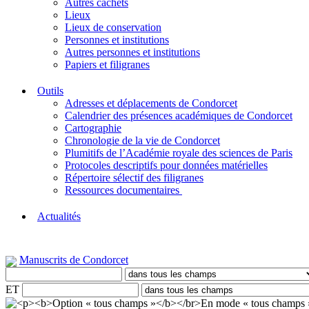
Autres cachets
Lieux
Lieux de conservation
Personnes et institutions
Autres personnes et institutions
Papiers et filigranes
Outils
Adresses et déplacements de Condorcet
Calendrier des présences académiques de Condorcet
Cartographie
Chronologie de la vie de Condorcet
Plumitifs de l’Académie royale des sciences de Paris
Protocoles descriptifs pour données matérielles
Répertoire sélectif des filigranes
Ressources documentaires
Actualités
Manuscrits de Condorcet
ET