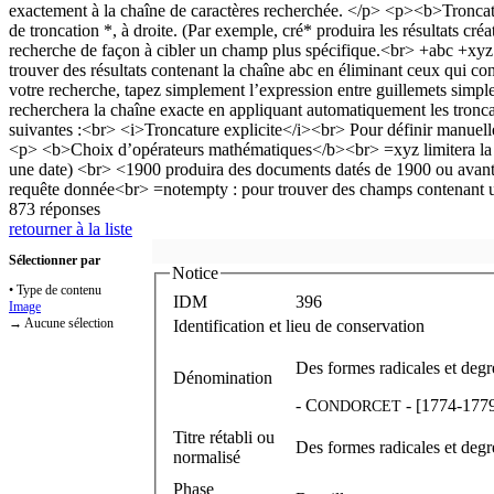
873 réponses
retourner à la liste
Sélectionner par
Notice
• Type de contenu
IDM
396
Image
→ Aucune sélection
Identification et lieu de conservation
Des formes radicales et degr
Dénomination
-
C
- [1774-1779]
ONDORCET
Titre rétabli ou
Des formes radicales et degr
normalisé
Phase