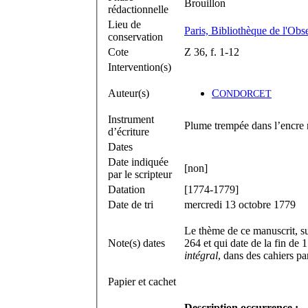
Brouillon
rédactionnelle
Lieu de
Paris, Bibliothèque de l'Obs
conservation
Cote
Z 36, f. 1-12
Intervention(s)
Auteur(s)
C
ONDORCET
Instrument
Plume trempée dans l’encre 
d’écriture
Dates
Date indiquée
[non]
par le scripteur
Datation
[1774-1779]
Date de tri
mercredi 13 octobre 1779
Le thème de ce manuscrit, su
Note(s) dates
264 et qui date de la fin de
intégral
, dans des cahiers p
Papier et cachet
Description occurrence :