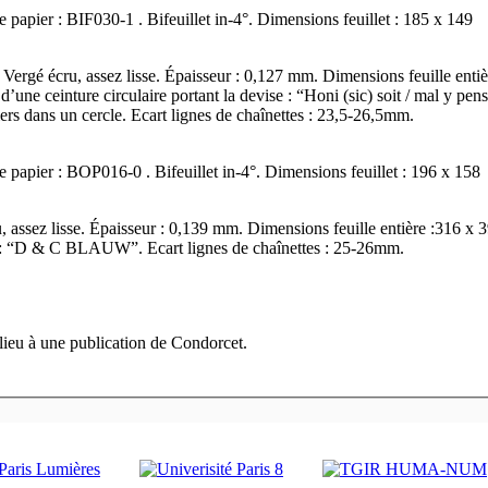
Ff. début/fin : 01-10. Type de papier : BIF030-1 . Bifeuillet in-4°. Dimensions feuillet : 185 x 149
ergé écru, assez lisse. Épaisseur : 0,127 mm. Dimensions feuille entiè
d’une ceinture circulaire portant la devise : “Honi (sic) soit / mal y pe
rs dans un cercle. Ecart lignes de chaînettes : 23,5-26,5mm.
Ff. début/fin : 11-12. Type de papier : BOP016-0 . Bifeuillet in-4°. Dimensions feuillet : 196 x 158
u, assez lisse. Épaisseur : 0,139 mm. Dimensions feuille entière :316 
 : “D & C BLAUW”. Ecart lignes de chaînettes : 25-26mm.
lieu à une publication de Condorcet.