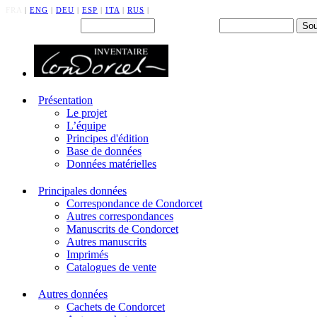
FRA
|
ENG
|
DEU
|
ESP
|
ITA
|
RUS
|
Back office : Id.
Mot de passe
Présentation
Le projet
L’équipe
Principes d'édition
Base de données
Données matérielles
Principales données
Correspondance de Condorcet
Autres correspondances
Manuscrits de Condorcet
Autres manuscrits
Imprimés
Catalogues de vente
Autres données
Cachets de Condorcet