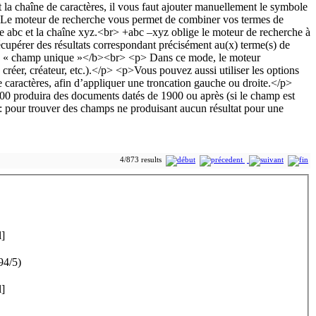
4/873 results
l]
94/5)
l]