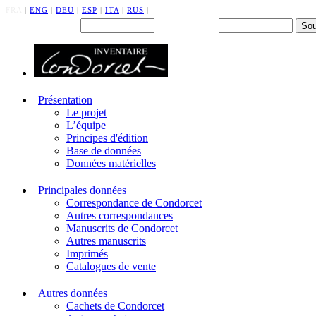
FRA
|
ENG
|
DEU
|
ESP
|
ITA
|
RUS
|
Back office : Id.
Mot de passe
Présentation
Le projet
L’équipe
Principes d'édition
Base de données
Données matérielles
Principales données
Correspondance de Condorcet
Autres correspondances
Manuscrits de Condorcet
Autres manuscrits
Imprimés
Catalogues de vente
Autres données
Cachets de Condorcet