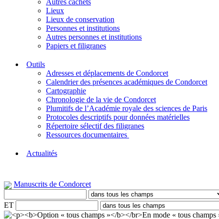
Autres cachets
Lieux
Lieux de conservation
Personnes et institutions
Autres personnes et institutions
Papiers et filigranes
Outils
Adresses et déplacements de Condorcet
Calendrier des présences académiques de Condorcet
Cartographie
Chronologie de la vie de Condorcet
Plumitifs de l’Académie royale des sciences de Paris
Protocoles descriptifs pour données matérielles
Répertoire sélectif des filigranes
Ressources documentaires
Actualités
Manuscrits de Condorcet
ET