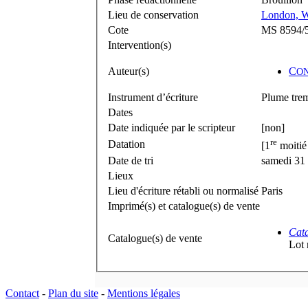
Lieu de conservation
London, W
Cote
MS 8594/
Intervention(s)
Auteur(s)
C
O
Instrument d’écriture
Plume trem
Dates
Date indiquée par le scripteur
[non]
re
Datation
[1
moitié
Date de tri
samedi 31
Lieux
Lieu d'écriture rétabli ou normalisé
Paris
Imprimé(s) et catalogue(s) de vente
Cata
Catalogue(s) de vente
Lot 
Contact
-
Plan du site
-
Mentions légales