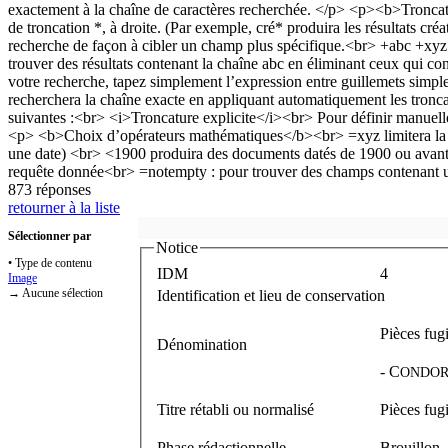
873 réponses
retourner à la liste
Sélectionner par
Notice
• Type de contenu
IDM
4
Image
→ Aucune sélection
Identification et lieu de conservation
Pièces fugi
Dénomination
-
C
ONDOR
Titre rétabli ou normalisé
Pièces fugi
Phase rédactionnelle
Brouillon