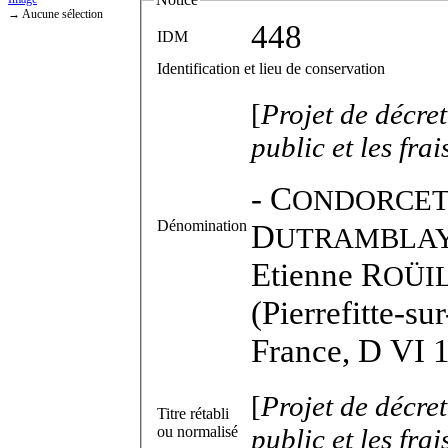
→ Aucune sélection
448
IDM
Identification et lieu de conservation
[
Projet de décret
public et les fra
-
C
ONDORCE
Dénomination
D
UTRAMBLA
Etienne R
OÜI
(Pierrefitte-su
France, D VI 
[
Projet de décret
Titre rétabli
ou normalisé
public et les fra