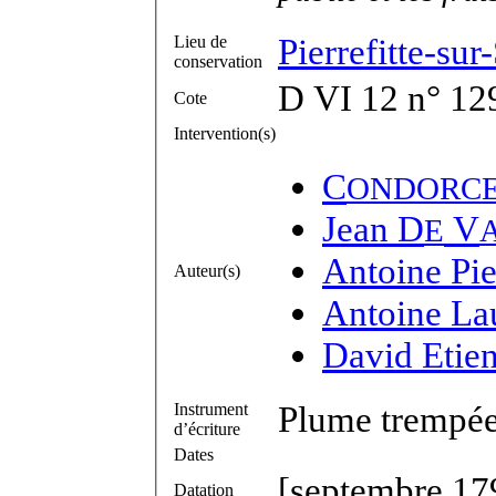
Pierrefitte-su
Lieu de
conservation
D VI 12 n° 12
Cote
Intervention(s)
C
ONDORC
Jean D
V
E
Antoine Pie
Auteur(s)
Antoine La
David Etie
Plume trempée 
Instrument
d’écriture
Dates
[septembre 17
Datation