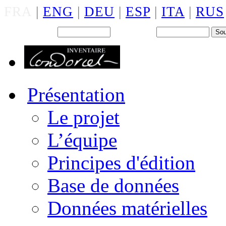
FRA
|
ENG
|
DEU
|
ESP
|
ITA
|
RUS
Back office : Id.
Mot de passe
Présentation
Le projet
L’équipe
Principes d'édition
Base de données
Données matérielles