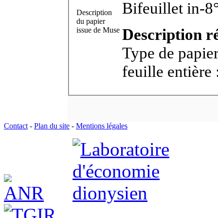
Bifeui
Description
du papier
Description r
issue de Muse
Type de papier : . , . Épaisseur : mm. D
feuille entière 
Contact
-
Plan du site
-
Mentions légales