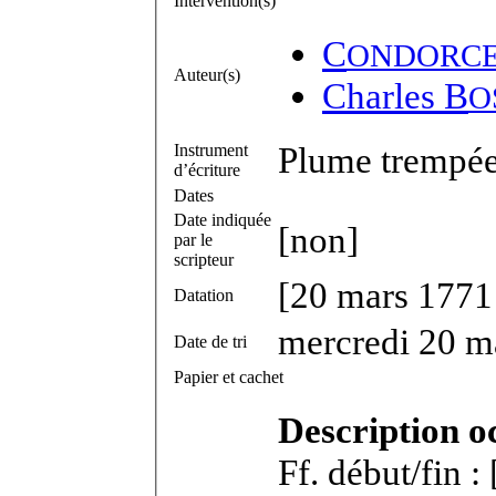
Intervention(s)
C
ONDORC
Auteur(s)
Charles B
O
Plume trempée 
Instrument
d’écriture
Dates
Date indiquée
[non]
par le
scripteur
[20 mars 1771
Datation
mercredi 20 m
Date de tri
Papier et cachet
Description o
Ff. début/fin :