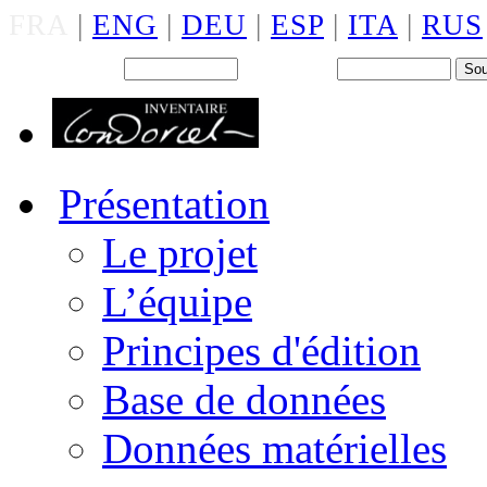
FRA
|
ENG
|
DEU
|
ESP
|
ITA
|
RUS
Back office : Id.
Mot de passe
Présentation
Le projet
L’équipe
Principes d'édition
Base de données
Données matérielles