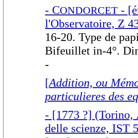
-
C
- [é
ONDORCET
l'Observatoire, Z 43
16-20. Type de papier : ASB
Bifeuillet i
-
[
Addition, ou Mémo
particulieres des eq
- [1773 ?] (Torino,
delle scienze, IST 5