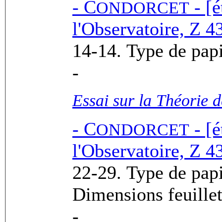
-
C
- [é
ONDORCET
l'Observatoire, Z 43
-
Essai sur la Théorie 
-
C
- [é
ONDORCET
l'Observatoire, Z 43
22-29. Type de papier : ASB00
Dimensions feuillet
-