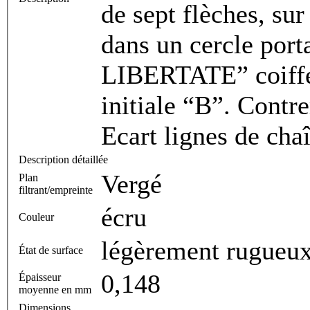
de sept flèches, s
dans un cercle po
LIBERTATE” coiffé 
initiale “B”. Con
Ecart lignes de cha
Description détaillée
Vergé
Plan
filtrant/empreinte
écru
Couleur
légèrement rugueux
État de surface
0,148
Épaisseur
moyenne en mm
Dimensions