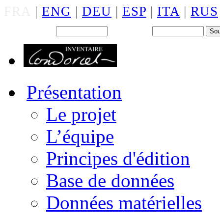
FRA
|
ENG
|
DEU
|
ESP
|
ITA
|
RUS
Back office : Id.
Mot de passe
Présentation
Le projet
L’équipe
Principes d'édition
Base de données
Données matérielles