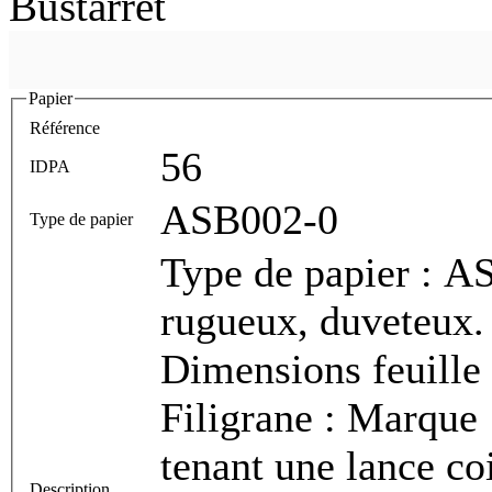
Bustarret
Papier
Référence
56
IDPA
ASB002-0
Type de papier
Type de papier : A
rugueux, duveteux.
Dimensions feuille 
Filigrane : Marque 
tenant une lance co
Description