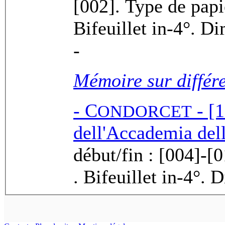
[002]. Type de papier : ASB
Bifeuillet i
-
Mémoire sur différe
-
C
- [1
ONDORCET
dell'Accademia dell
début/fin : [004]-[
. Bifeuill