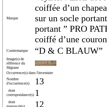
coiffée d’un chapea
sur un socle porta
Marque
portant ” PRO P
“D & C BLAUW”
Contremarque
Image(s) de
référence du
filigrane
Occurrence(s) dans l'inventaire
13
Nombre
d'occurrence(s)
1
dont
correspondance(s)
12
dont
manuscrit(s)