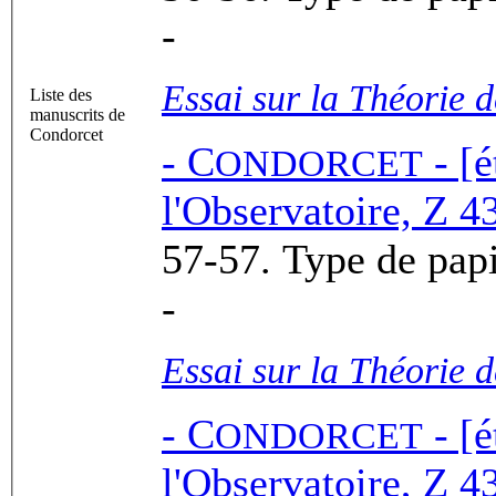
-
Essai sur la Théorie 
Liste des
manuscrits de
Condorcet
-
C
- [é
ONDORCET
l'Observatoire, Z 43
-
Essai sur la Théorie 
-
C
- [é
ONDORCET
l'Observatoire, Z 43