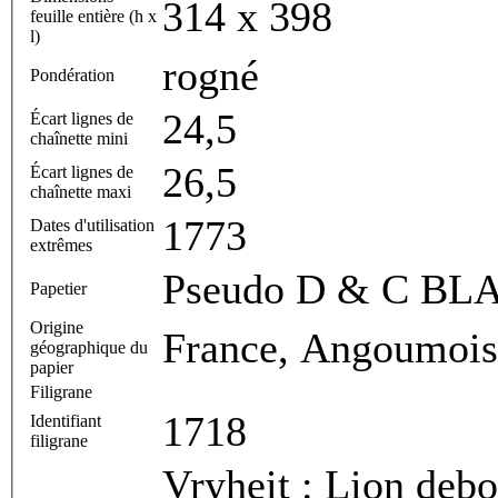
314 x 398
feuille entière (h x
l)
rogné
Pondération
24,5
Écart lignes de
chaînette mini
26,5
Écart lignes de
chaînette maxi
1773
Dates d'utilisation
extrêmes
Pseudo D & C B
Papetier
Origine
France, Angoumois
géographique du
papier
Filigrane
1718
Identifiant
filigrane
Vryheit : Lion debo