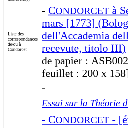
-
C
à
S
ONDORCET
mars [1773] (Bologn
dell'Accademia dell
Liste des
correspondances
de/ou à
recevute, titolo III)
Condorcet
de papier : ASB002-0 . Feuillet in-4°. Dim
feuillet : 200 x 158
-
Essai sur la Théorie 
-
C
- [é
ONDORCET