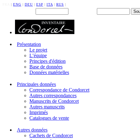
FRA
|
ENG
|
DEU
|
ESP
|
ITA
|
RUS
|
Back office : Id.
Mot de passe
Présentation
Le projet
L’équipe
Principes d'édition
Base de données
Données matérielles
Principales données
Correspondance de Condorcet
Autres correspondances
Manuscrits de Condorcet
Autres manuscrits
Imprimés
Catalogues de vente
Autres données
Cachets de Condorcet