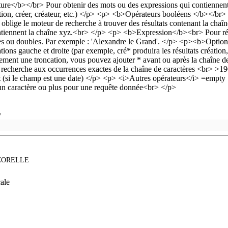
y
CORELLE
ale