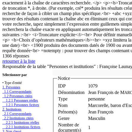
1366 réponses
retourner à la liste
Responsable de la table "Personnes et institutions" : Françoise Launa
Sélectionner par
Notice
• Type d'entité
IDP
1079
1. Personnes
1.1 Correspondants
Dénomination
Jean François de M
AR
1.2 Personnes citées
Type
personne
1.2.1 Personnes réelles
1.2.1 Personnes fictives
Nom
Marcorelle, baron d'Esc
2. Institutions
Prénom(s)
Jean François
2.1 Correspondants
Genre
Masculin
2.2 Institutions citées
2.2.1 Institutions réelles
Nombre de
2.2.1 Institutions fictives
1
document(s)
3. Non classé