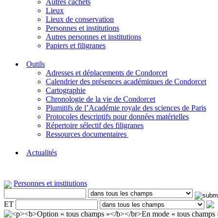
Autres cachets
Lieux
Lieux de conservation
Personnes et institutions
Autres personnes et institutions
Papiers et filigranes
Outils
Adresses et déplacements de Condorcet
Calendrier des présences académiques de Condorcet
Cartographie
Chronologie de la vie de Condorcet
Plumitifs de l’Académie royale des sciences de Paris
Protocoles descriptifs pour données matérielles
Répertoire sélectif des filigranes
Ressources documentaires
Actualités
Personnes et institutions
ET