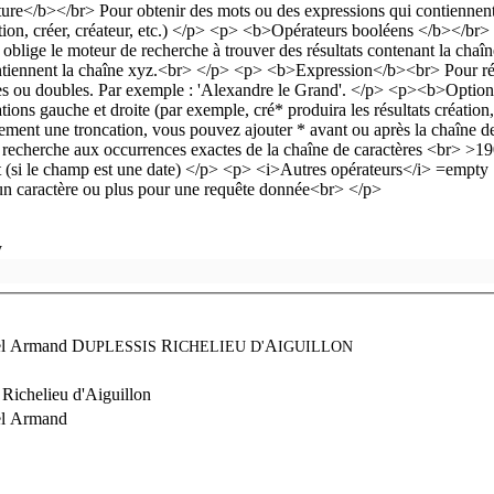
y
l Armand D
R
A
UPLESSIS
ICHELIEU
D'
IGUILLON
 Richelieu d'Aiguillon
l Armand