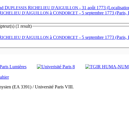
nd D
R
A
- 31 août 1773 (Localisatio
UPLESSIS
ICHELIEU
D'
IGUILLON
R
A
à
C
- 5 septembre 1773 (Paris, B
ICHELIEU
D'
IGUILLON
ONDORCET
teur(s) (1 result)
R
A
à
C
- 5 septembre 1773 (Paris, B
ICHELIEU
D'
IGUILLON
ONDORCET
ysien (EA 3391) / Université Paris VIII.