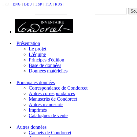
FRA
|
ENG
|
DEU
|
ESP
|
ITA
|
RUS
|
Back office : Id.
Mot de passe
Présentation
Le projet
L’équipe
Principes d'édition
Base de données
Données matérielles
Principales données
Correspondance de Condorcet
Autres correspondances
Manuscrits de Condorcet
Autres manuscrits
Imprimés
Catalogues de vente
Autres données
Cachets de Condorcet