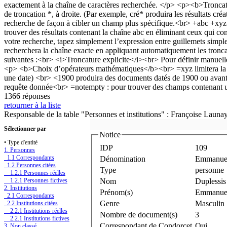
1366 réponses
retourner à la liste
Responsable de la table "Personnes et institutions" : Françoise Launa
Sélectionner par
Notice
• Type d'entité
IDP
109
1. Personnes
1.1 Correspondants
Dénomination
Emmanue
1.2 Personnes citées
Type
personne
1.2.1 Personnes réelles
1.2.1 Personnes fictives
Nom
Duplessis
2. Institutions
Prénom(s)
Emmanue
2.1 Correspondants
Genre
Masculin
2.2 Institutions citées
2.2.1 Institutions réelles
Nombre de document(s)
3
2.2.1 Institutions fictives
Correspondant de Condorcet
Oui
3. Non classé