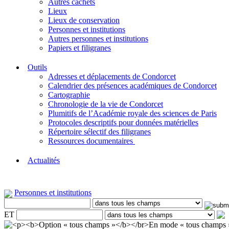
Autres cachets
Lieux
Lieux de conservation
Personnes et institutions
Autres personnes et institutions
Papiers et filigranes
Outils
Adresses et déplacements de Condorcet
Calendrier des présences académiques de Condorcet
Cartographie
Chronologie de la vie de Condorcet
Plumitifs de l’Académie royale des sciences de Paris
Protocoles descriptifs pour données matérielles
Répertoire sélectif des filigranes
Ressources documentaires
Actualités
Personnes et institutions
ET