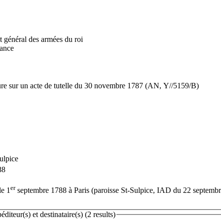
t général des armées du roi
rance
ure sur un acte de tutelle du 30 novembre 1787 (AN, Y//5159/B)
ulpice
88
er
le 1
septembre 1788 à Paris (paroisse St-Sulpice, IAD du 22 sept
teur(s) et destinataire(s) (2 results)