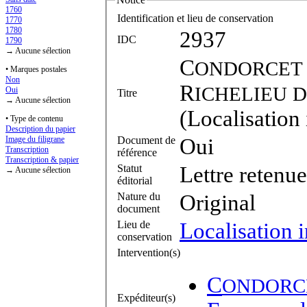
1760
Identification et lieu de conservation
1770
1780
2937
IDC
1790
→ Aucune sélection
C
ONDORCET
• Marques postales
Non
R
ICHELIEU
D
Oui
Titre
→ Aucune sélection
(Localisation
• Type de contenu
Description du papier
Document de
Oui
Image du filigrane
Transcription
référence
Transcription & papier
Statut
Lettre retenue
→ Aucune sélection
éditorial
Nature du
Original
document
Lieu de
Localisation 
conservation
Intervention(s)
C
ONDORC
Expéditeur(s)