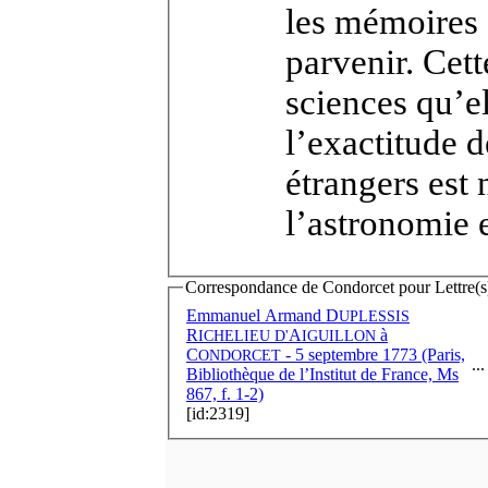
les mémoires o
parvenir. Cett
sciences qu’el
l’exactitude 
étrangers est
l’astronomie e
Correspondance de Condorcet pour Lettre(s) 
Emmanuel Armand D
UPLESSIS
R
A
à
ICHELIEU
D'
IGUILLON
C
- 5 septembre 1773 (Paris,
ONDORCET
...
Bibliothèque de l’Institut de France, Ms
867, f. 1-2)
[id:2319]