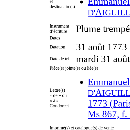
Emmanuel
et
destinataire(s)
A
D'
IGUIL
Instrument
Plume trempée
d’écriture
Dates
31 août 1773
Datation
mardi 31 aoû
Date de tri
Pièce(s) jointe(s) ou liée(s)
Emmanuel
A
Lettre(s)
D'
IGUIL
« de » ou
« à »
1773 (Paris
Condorcet
Ms 867, f.
Imprimé(s) et catalogue(s) de vente