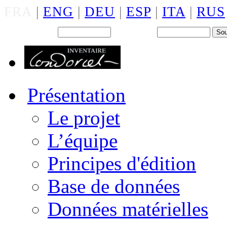
FRA
|
ENG
|
DEU
|
ESP
|
ITA
|
RUS
Back office : Id.
Mot de passe
Présentation
Le projet
L’équipe
Principes d'édition
Base de données
Données matérielles