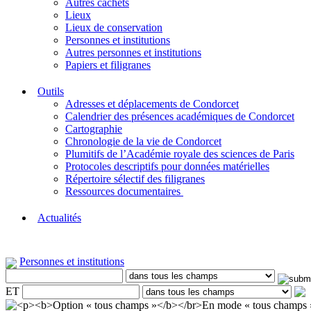
Autres cachets
Lieux
Lieux de conservation
Personnes et institutions
Autres personnes et institutions
Papiers et filigranes
Outils
Adresses et déplacements de Condorcet
Calendrier des présences académiques de Condorcet
Cartographie
Chronologie de la vie de Condorcet
Plumitifs de l’Académie royale des sciences de Paris
Protocoles descriptifs pour données matérielles
Répertoire sélectif des filigranes
Ressources documentaires
Actualités
Personnes et institutions
ET