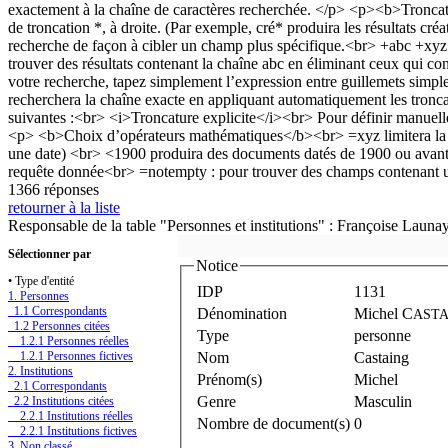
1366 réponses
retourner à la liste
Responsable de la table "Personnes et institutions" : Françoise Launa
Sélectionner par
Notice
• Type d'entité
IDP
1131
1. Personnes
1.1 Correspondants
Dénomination
Michel C
ASTA
1.2 Personnes citées
Type
personne
1.2.1 Personnes réelles
1.2.1 Personnes fictives
Nom
Castaing
2. Institutions
Prénom(s)
Michel
2.1 Correspondants
Genre
Masculin
2.2 Institutions citées
2.2.1 Institutions réelles
Nombre de document(s)
0
2.2.1 Institutions fictives
3. Non classé