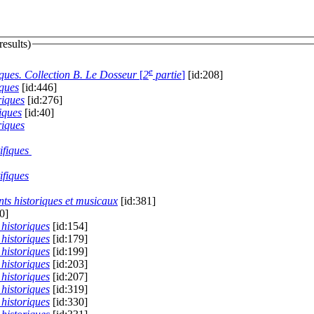
 (21 results)
e
ques. Collection B. Le Dosseur
[
2
partie
]
[id:208]
iques
[id:446]
riques
[id:276]
iques
[id:40]
riques
ifiques
ifiques
ts historiques et musicaux
[id:381]
0]
historiques
[id:154]
historiques
[id:179]
historiques
[id:199]
historiques
[id:203]
historiques
[id:207]
historiques
[id:319]
historiques
[id:330]