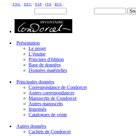
FRA
|
ENG
|
DEU
|
ESP
|
ITA
|
RUS
|
Back office : Id.
Mot de passe
Présentation
Le projet
L’équipe
Principes d'édition
Base de données
Données matérielles
Principales données
Correspondance de Condorcet
Autres correspondances
Manuscrits de Condorcet
Autres manuscrits
Imprimés
Catalogues de vente
Autres données
Cachets de Condorcet