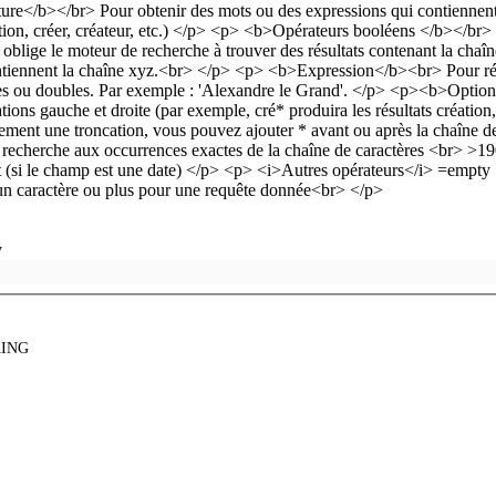
y
ING