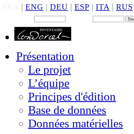
FRA
|
ENG
|
DEU
|
ESP
|
ITA
|
RUS
Back office : Id.
Mot de passe
Présentation
Le projet
L’équipe
Principes d'édition
Base de données
Données matérielles