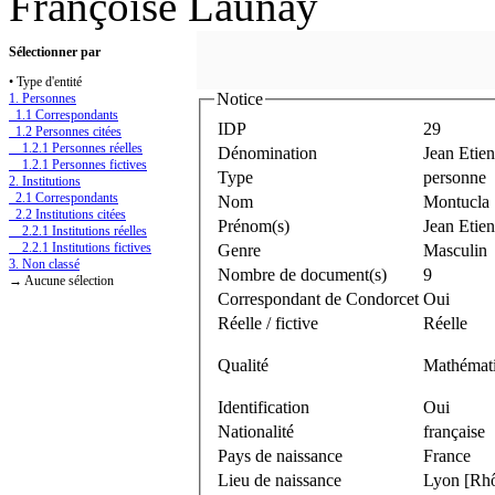
Françoise Launay
Sélectionner par
• Type d'entité
Notice
1. Personnes
1.1 Correspondants
IDP
29
1.2 Personnes citées
1.2.1 Personnes réelles
Dénomination
Jean Etie
1.2.1 Personnes fictives
Type
personne
2. Institutions
2.1 Correspondants
Nom
Montucla
2.2 Institutions citées
Prénom(s)
Jean Etie
2.2.1 Institutions réelles
2.2.1 Institutions fictives
Genre
Masculin
3. Non classé
Nombre de document(s)
9
→ Aucune sélection
Correspondant de Condorcet
Oui
Réelle / fictive
Réelle
Qualité
Mathématic
Identification
Oui
Nationalité
française
Pays de naissance
France
Lieu de naissance
Lyon [Rh