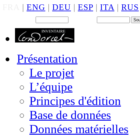
FRA
|
ENG
|
DEU
|
ESP
|
ITA
|
RUS
Back office : Id.
Mot de passe
Présentation
Le projet
L’équipe
Principes d'édition
Base de données
Données matérielles