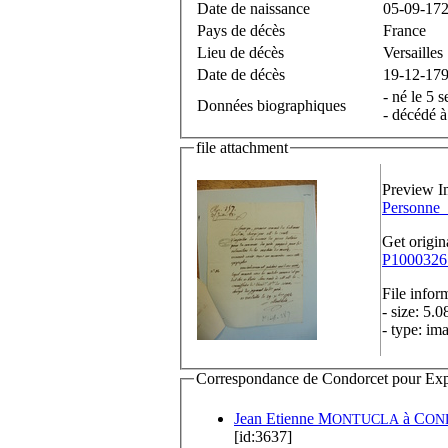
Date de naissance
05-09-17
Pays de décès
France
Lieu de décès
Versailles
Date de décès
19-12-17
- né le 5 
Données biographiques
- décédé à
file attachment
Preview I
Personne
Get origin
P1000326
File infor
- size: 5.
- type: im
Correspondance de Condorcet pour Expédi
Jean Etienne M
à
C
ONTUCLA
ON
[id:3637]