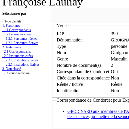
Françoise Launay
Sélectionner par
• Type d'entité
Notice
1. Personnes
1.1 Correspondants
IDP
399
1.2 Personnes citées
1.2.1 Personnes réelles
Dénomination
G
ROIGN
1.2.1 Personnes fictives
Type
personne
2. Institutions
2.1 Correspondants
Nom
Groignar
2.2 Institutions citées
Genre
Masculin
2.2.1 Institutions réelles
2.2.1 Institutions fictives
Nombre de document(s)
2
3. Non classé
Correspondant de Condorcet
Oui
→ Aucune sélection
Citée dans la correspondance
Non
Réelle / fictive
Réelle
Identification
Non
Correspondance de Condorcet pour Expédi
G
aux membres de l
ROIGNARD
des sciences, pochette de la séan