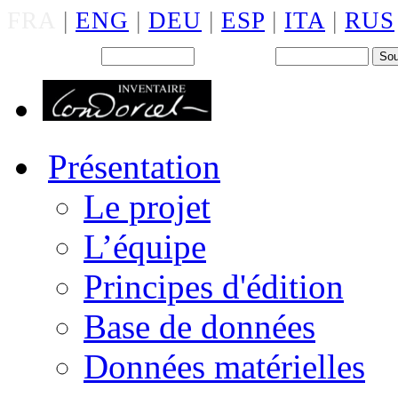
FRA
|
ENG
|
DEU
|
ESP
|
ITA
|
RUS
Back office : Id.
Mot de passe
Présentation
Le projet
L’équipe
Principes d'édition
Base de données
Données matérielles