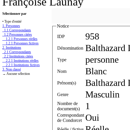
Françoise Launay
Sélectionner par
• Type d'entité
Notice
1. Personnes
1.1 Correspondants
958
1.2 Personnes citées
IDP
1.2.1 Personnes réelles
1.2.1 Personnes fictives
Balthazard 
Dénomination
2. Institutions
2.1 Correspondants
2.2 Institutions citées
personne
Type
2.2.1 Institutions réelles
2.2.1 Institutions fictives
Blanc
3. Non classé
Nom
→ Aucune sélection
Balthazard 
Prénom(s)
Masculin
Genre
Nombre de
1
document(s)
Correspondant
Oui
de Condorcet
Réelle
Réelle / fictive