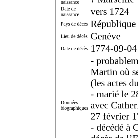
naissance
Date de
vers 1724
naissance
République
Pays de décès
Genève
Lieu de décès
1774-09-04
Date de décès
- probablem
Martin où s
(les actes d
- marié le 2
Données
avec Cather
biographiques
27 février 
- décédé à 