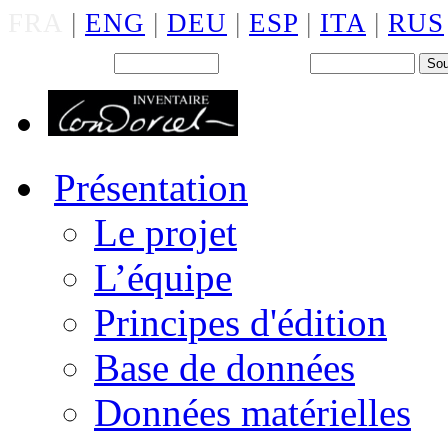
FRA
|
ENG
|
DEU
|
ESP
|
ITA
|
RUS
Back office : Id.
Mot de passe
Présentation
Le projet
L’équipe
Principes d'édition
Base de données
Données matérielles