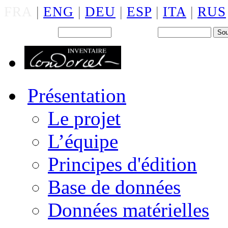
FRA
|
ENG
|
DEU
|
ESP
|
ITA
|
RUS
Back office : Id.
Mot de passe
Présentation
Le projet
L’équipe
Principes d'édition
Base de données
Données matérielles