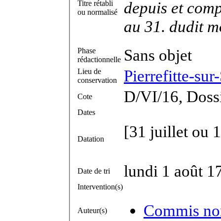
depuis et comp
Titre rétabli
ou normalisé
au 31. dudit m
Sans objet
Phase
rédactionnelle
Pierrefitte-su
Lieu de
conservation
D/VI/16, Dossi
Cote
Dates
[31 juillet ou 1
Datation
lundi 1 août 1
Date de tri
Intervention(s)
Commis non 
Auteur(s)