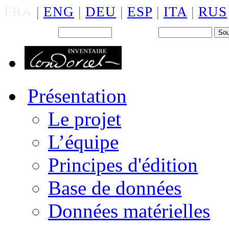
FRA
|
ENG
|
DEU
|
ESP
|
ITA
|
RUS
Back office : Id.
Mot de passe
Présentation
Le projet
L’équipe
Principes d'édition
Base de données
Données matérielles