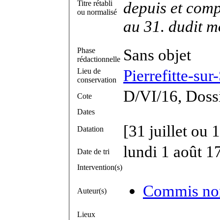
depuis et comp
Titre rétabli
ou normalisé
au 31. dudit m
Sans objet
Phase
rédactionnelle
Pierrefitte-su
Lieu de
conservation
D/VI/16, Dossi
Cote
Dates
[31 juillet ou 1
Datation
lundi 1 août 1
Date de tri
Intervention(s)
Commis non 
Auteur(s)
Lieux