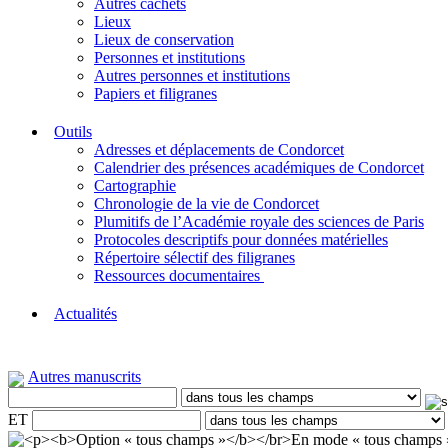
Autres cachets
Lieux
Lieux de conservation
Personnes et institutions
Autres personnes et institutions
Papiers et filigranes
Outils
Adresses et déplacements de Condorcet
Calendrier des présences académiques de Condorcet
Cartographie
Chronologie de la vie de Condorcet
Plumitifs de l’Académie royale des sciences de Paris
Protocoles descriptifs pour données matérielles
Répertoire sélectif des filigranes
Ressources documentaires
Actualités
Autres manuscrits
ET