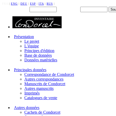
FRA
|
ENG
|
DEU
|
ESP
|
ITA
|
RUS
|
Back office : Id.
Mot de passe
Présentation
Le projet
L’équipe
Principes d'édition
Base de données
Données matérielles
Principales données
Correspondance de Condorcet
Autres correspondances
Manuscrits de Condorcet
Autres manuscrits
Imprimés
Catalogues de vente
Autres données
Cachets de Condorcet