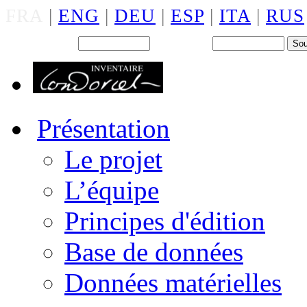
FRA
|
ENG
|
DEU
|
ESP
|
ITA
|
RUS
Back office : Id.
Mot de passe
Présentation
Le projet
L’équipe
Principes d'édition
Base de données
Données matérielles