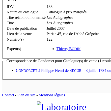
IDV
133
Nature du catalogue
Catalogue à prix marqués
Titre rétabli ou normalisé
Les Autographes
Titre
Les Autographes
Date de publication
Juillet 2007
Lieu de la vente
Paris : 45, rue de l'Abbé Grégoire
Numéro(s)
122
Expert(s)
Thierry B
ODIN
Correspondance de Condorcet pour Catalogue(s) de vente (1 result
C
à
Philippe Henri de S
- [3 juillet 1784 o
ONDORCET
EGUR
Contact
-
Plan du site
-
Mentions légales