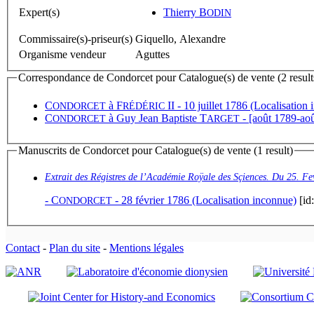
Expert(s)
Thierry B
ODIN
Commissaire(s)-priseur(s)
Giquello, Alexandre
Organisme vendeur
Aguttes
Correspondance de Condorcet pour Catalogue(s) de vente (2 result
C
à
F
II
- 10 juillet 1786 (Localisation
ONDORCET
RÉDÉRIC
C
à
Guy Jean Baptiste T
- [août 1789-aoû
ONDORCET
ARGET
Manuscrits de Condorcet pour Catalogue(s) de vente (1 result)
Extrait des Régistres de l’Académie Roÿale des Sçiences. Du 25. Fe
-
C
- 28 février 1786 (Localisation inconnue)
[id
ONDORCET
Contact
-
Plan du site
-
Mentions légales