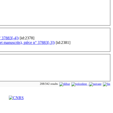
° 37883[-4])
[id:2378]
et manuscrits), pièce n° 37883[-3])
[id:2381]
208/342 results