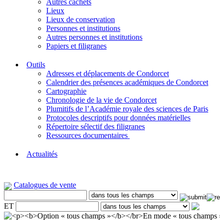
Autres cachets
Lieux
Lieux de conservation
Personnes et institutions
Autres personnes et institutions
Papiers et filigranes
Outils
Adresses et déplacements de Condorcet
Calendrier des présences académiques de Condorcet
Cartographie
Chronologie de la vie de Condorcet
Plumitifs de l’Académie royale des sciences de Paris
Protocoles descriptifs pour données matérielles
Répertoire sélectif des filigranes
Ressources documentaires
Actualités
Catalogues de vente
ET