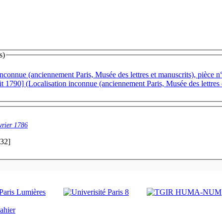
s)
 inconnue (anciennement Paris, Musée des lettres et manuscrits), pièce n
t 1790] (Localisation inconnue (anciennement Paris, Musée des lettres 
vrier 1786
:32]