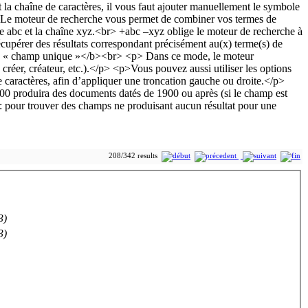
208/342 results
3)
3)