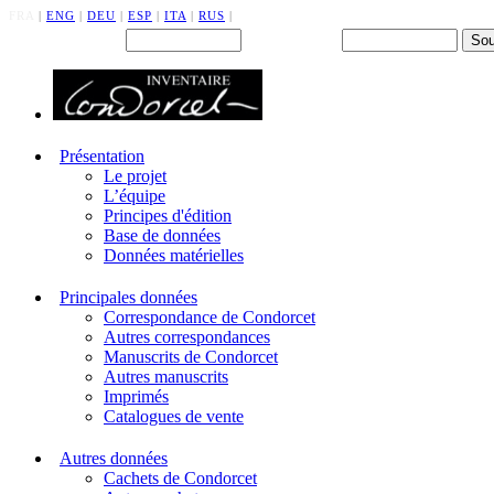
FRA
|
ENG
|
DEU
|
ESP
|
ITA
|
RUS
|
Back office : Id.
Mot de passe
Présentation
Le projet
L’équipe
Principes d'édition
Base de données
Données matérielles
Principales données
Correspondance de Condorcet
Autres correspondances
Manuscrits de Condorcet
Autres manuscrits
Imprimés
Catalogues de vente
Autres données
Cachets de Condorcet