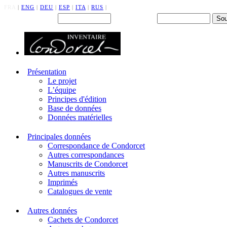
FRA
|
ENG
|
DEU
|
ESP
|
ITA
|
RUS
|
Back office : Id.
Mot de passe
Présentation
Le projet
L’équipe
Principes d'édition
Base de données
Données matérielles
Principales données
Correspondance de Condorcet
Autres correspondances
Manuscrits de Condorcet
Autres manuscrits
Imprimés
Catalogues de vente
Autres données
Cachets de Condorcet