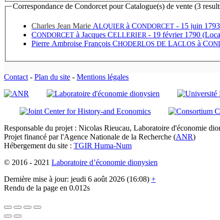
Correspondance de Condorcet pour Catalogue(s) de vente (3 result
Charles Jean Marie
A
à
C
- 15 juin 1793
LQUIER
ONDORCET
C
à
Jacques C
- 19 février 1790 (Loca
ONDORCET
ELLERIER
Pierre Ambroise François C
L
à
C
HODERLOS DE
ACLOS
ON
Contact
-
Plan du site
-
Mentions légales
Responsable du projet : Nicolas Rieucau, Laboratoire d'économie dion
Projet financé par l'Agence Nationale de la Recherche (
ANR
)
Hébergement du site :
TGIR Huma-Num
© 2016 - 2021
Laboratoire d’économie dionysien
Dernière mise à jour: jeudi 6 août 2026 (16:08)
+
Rendu de la page en 0.012s