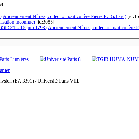
s)
 (Anciennement Nîmes, collection particulière Pierre E. Richard)
[id:1
lisation inconnue)
[id:3085]
- 16 juin 1793 (Anciennement Nîmes, collection particulière P
DORCET
ysien (EA 3391) / Université Paris VIII.