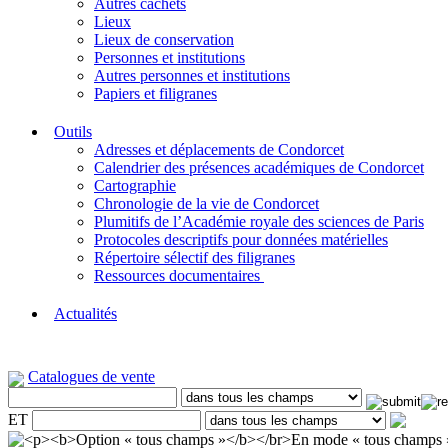
Autres cachets
Lieux
Lieux de conservation
Personnes et institutions
Autres personnes et institutions
Papiers et filigranes
Outils
Adresses et déplacements de Condorcet
Calendrier des présences académiques de Condorcet
Cartographie
Chronologie de la vie de Condorcet
Plumitifs de l’Académie royale des sciences de Paris
Protocoles descriptifs pour données matérielles
Répertoire sélectif des filigranes
Ressources documentaires
Actualités
Catalogues de vente
ET