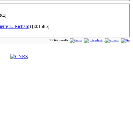
584]
ierre E. Richard)
[id:1585]
30/342 results