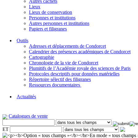
Autres cachets
Lieux
Lieux de conservation
Personnes et institutions
Autres personnes et institutions
Papiers et filigranes
Outils
Adresses et déplacements de Condorcet
Calendrier des présences académiques de Condorcet
Cartographie
Chronologie de la vie de Condorcet
Plumitifs de l’Académie royale des sciences de Paris
Protocoles descriptifs pour données matérielles
Répertoire sélectif des filigranes
Ressources documentaires
Actualités
Catalogues de vente
ET