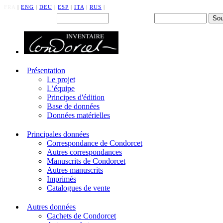
FRA
|
ENG
|
DEU
|
ESP
|
ITA
|
RUS
|
Back office : Id.
Mot de passe
Présentation
Le projet
L’équipe
Principes d'édition
Base de données
Données matérielles
Principales données
Correspondance de Condorcet
Autres correspondances
Manuscrits de Condorcet
Autres manuscrits
Imprimés
Catalogues de vente
Autres données
Cachets de Condorcet