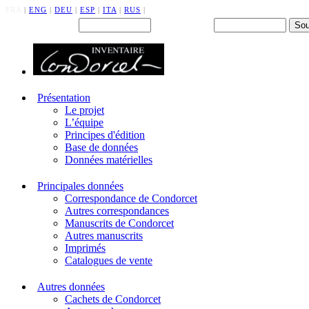
FRA
|
ENG
|
DEU
|
ESP
|
ITA
|
RUS
|
Back office : Id.
Mot de passe
Présentation
Le projet
L’équipe
Principes d'édition
Base de données
Données matérielles
Principales données
Correspondance de Condorcet
Autres correspondances
Manuscrits de Condorcet
Autres manuscrits
Imprimés
Catalogues de vente
Autres données
Cachets de Condorcet