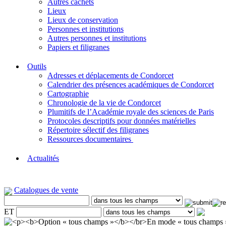
Autres cachets
Lieux
Lieux de conservation
Personnes et institutions
Autres personnes et institutions
Papiers et filigranes
Outils
Adresses et déplacements de Condorcet
Calendrier des présences académiques de Condorcet
Cartographie
Chronologie de la vie de Condorcet
Plumitifs de l’Académie royale des sciences de Paris
Protocoles descriptifs pour données matérielles
Répertoire sélectif des filigranes
Ressources documentaires
Actualités
Catalogues de vente
ET