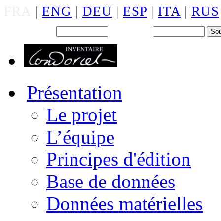
FRA
|
ENG
|
DEU
|
ESP
|
ITA
|
RUS
Back office : Id.
Mot de passe
Présentation
Le projet
L’équipe
Principes d'édition
Base de données
Données matérielles