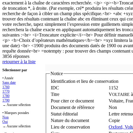
3856 réponses
retourner à la liste
Sélectionner par
Notice
• Année
Identification et lieu de conservation
Sans date
1760
IDC
1152
1770
Titre
V
OLTAIRE
1780
1790
Pour citer ce document
Voltaire, Fra
→ Aucune sélection
Document de référence
Non
• Marques postales
Statut éditorial
Lettre retenu
Non
Nature du document
Copie
Oui
→ Aucune sélection
Lieu de conservation
Oxford, Volt