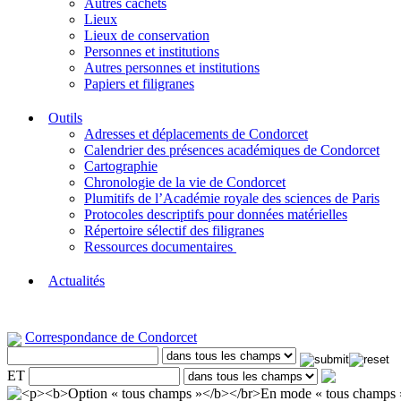
Autres cachets
Lieux
Lieux de conservation
Personnes et institutions
Autres personnes et institutions
Papiers et filigranes
Outils
Adresses et déplacements de Condorcet
Calendrier des présences académiques de Condorcet
Cartographie
Chronologie de la vie de Condorcet
Plumitifs de l’Académie royale des sciences de Paris
Protocoles descriptifs pour données matérielles
Répertoire sélectif des filigranes
Ressources documentaires
Actualités
Correspondance de Condorcet
ET