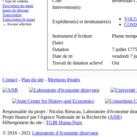
Cote
Besterman Co
• Type de contenu
Description du papier
Intervention(s)
Image du filigrane
Transcription
V
OLT
Transcription & papier
Expéditeur(s) et destinataire(s)
C
→ Aucune sélection
OND
Instrument d’écriture
Plume trempé
Dates
Datation
7 juillet 177
Date de tri
vendredi 7 ju
Travail de datation achevé
Oui
Contact
-
Plan du site
-
Mentions légales
Responsable du projet : Nicolas Rieucau, Laboratoire d'économie dion
Projet financé par l'Agence Nationale de la Recherche (
ANR
)
Hébergement du site :
TGIR Huma-Num
© 2016 - 2021
Laboratoire d’économie dionysien