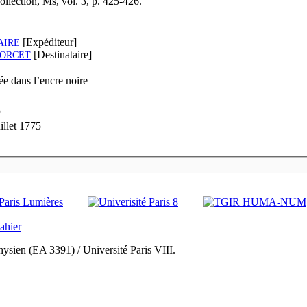
llection, Ms, vol. 3, p. 425-426.
[Expéditeur]
AIRE
[Destinataire]
ORCET
e dans l’encre noire
5
illet 1775
ysien (EA 3391) / Université Paris VIII.