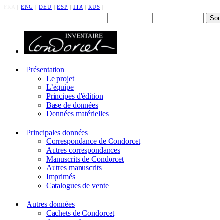
FRA
|
ENG
|
DEU
|
ESP
|
ITA
|
RUS
|
Back office : Id.
Mot de passe
Présentation
Le projet
L’équipe
Principes d'édition
Base de données
Données matérielles
Principales données
Correspondance de Condorcet
Autres correspondances
Manuscrits de Condorcet
Autres manuscrits
Imprimés
Catalogues de vente
Autres données
Cachets de Condorcet