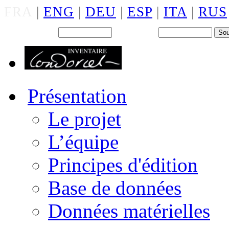
FRA
|
ENG
|
DEU
|
ESP
|
ITA
|
RUS
Back office : Id.
Mot de passe
Présentation
Le projet
L’équipe
Principes d'édition
Base de données
Données matérielles