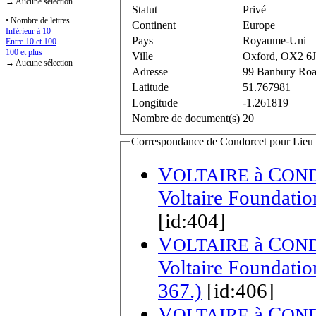
→ Aucune sélection
Statut
Privé
• Nombre de lettres
Continent
Europe
Inférieur à 10
Pays
Royaume-Uni
Entre 10 et 100
100 et plus
Ville
Oxford, OX2 6
→ Aucune sélection
Adresse
99 Banbury Ro
Latitude
51.767981
Longitude
-1.261819
Nombre de document(s)
20
Correspondance de Condorcet pour Lieu d
V
à
C
OLTAIRE
ON
Voltaire Foundatio
[id:404]
V
à
C
OLTAIRE
ON
Voltaire Foundation
367.)
[id:406]
V
à
C
OLTAIRE
ON