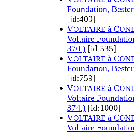
Foundation, Bester
[id:409]
V
à
C
OLTAIRE
ON
Voltaire Foundatio
370.)
[id:535]
V
à
C
OLTAIRE
ON
Foundation, Bester
[id:759]
V
à
C
OLTAIRE
ON
Voltaire Foundatio
374.)
[id:1000]
V
à
C
OLTAIRE
ON
Voltaire Foundatio