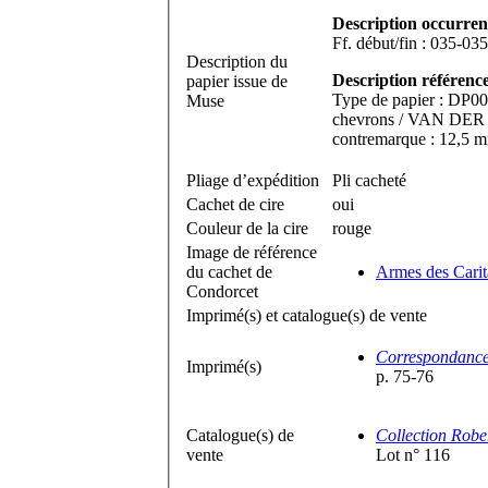
Description occurren
Description du
Description référence
papier issue de
Type de papier : DP006
Muse
chevrons / VAN DER LE
contremarque : 12,5 
Pliage d’expédition
Pli cacheté
Cachet de cire
oui
Couleur de la cire
rouge
Image de référence
du cachet de
Armes des Carit
Condorcet
Imprimé(s) et catalogue(s) de vente
Correspondance 
Imprimé(s)
p. 75-76
Catalogue(s) de
Collection R
obe
vente
Lot n° 116