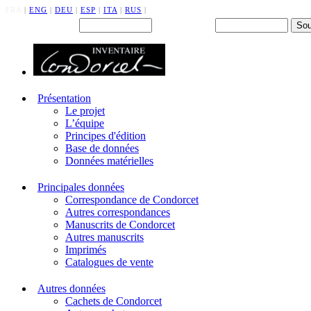
FRA
|
ENG
|
DEU
|
ESP
|
ITA
|
RUS
|
Back office : Id.
Mot de passe
Présentation
Le projet
L’équipe
Principes d'édition
Base de données
Données matérielles
Principales données
Correspondance de Condorcet
Autres correspondances
Manuscrits de Condorcet
Autres manuscrits
Imprimés
Catalogues de vente
Autres données
Cachets de Condorcet