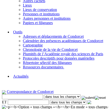
Autres cachets
Lieux
Lieux de conservation
Personnes et institutions
Autres personnes et institutions
Papiers et filigranes
Outils
Adresses et déplacements de Condorcet
Calendrier des présences académiques de Condorcet
Cartographie
Chronologie de la vie de Condorcet
Plumitifs de l’Académie royale des sciences de Paris
Protocoles descriptifs pour données matérielles
Répertoire sélectif des filigranes
Ressources documentaires
Actualités
Correspondance de Condorcet
ET