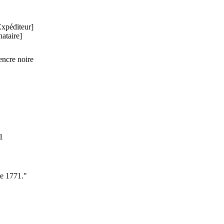
xpéditeur]
ataire]
encre noire
1
re 1771."