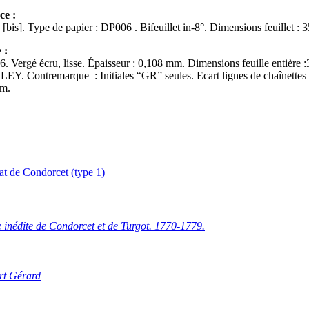
ce :
Ff. début/fin : 035-035 [bis]. Type de papier : DP006 . Bifeuillet in-8°. Dimensi
 :
. Vergé écru, lisse. Épaisseur : 0,108 mm. Dimensions feuille entière :
Y. Contremarque : Initiales “GR” seules. Ecart lignes de chaînettes 
mm.
at de Condorcet (type 1)
inédite de Condorcet et de Turgot. 1770-1779.
rt
G
érard