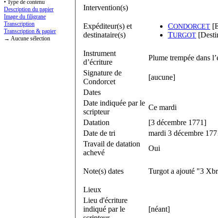
• Type de contenu
Intervention(s)
Description du papier
Image du filigrane
Transcription
Expéditeur(s) et
C
[E
ONDORCET
Transcription & papier
destinataire(s)
T
[Destin
URGOT
→ Aucune sélection
Instrument
Plume trempée dans l’
d’écriture
Signature de
[aucune]
Condorcet
Dates
Date indiquée par le
Ce mardi
scripteur
Datation
[3 décembre 1771]
Date de tri
mardi 3 décembre 177
Travail de datation
Oui
achevé
Note(s) dates
Turgot a ajouté "3 Xb
Lieux
Lieu d'écriture
indiqué par le
[néant]
scripteur