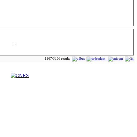
...
1167/3856 results