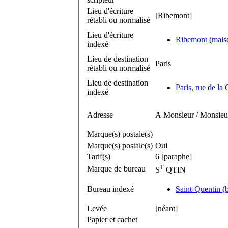
Lieu d'écriture
[Ribemont]
rétabli ou normalisé
Lieu d'écriture
Ribemont (maiso
indexé
Lieu de destination
Paris
rétabli ou normalisé
Lieu de destination
Paris, rue de la
indexé
Adresse
A Monsieur / Monsieur 
Marque(s) postale(s)
Marque(s) postale(s)
Oui
Tarif(s)
6 [paraphe]
T
Marque de bureau
S
QTIN
Bureau indexé
Saint-Quentin (
Levée
[néant]
Papier et cachet