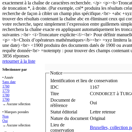
3856 réponses
retourner à la liste
Sélectionner par
Notice
• Année
Identification et lieu de conservation
Sans date
1760
IDC
1167
1770
Titre
C
à
T
ONDORCET
URG
1780
1790
Document de
Oui
→ Aucune sélection
référence
Statut éditorial
Lettre retenue
• Marques postales
Non
Nature du document
Original
Oui
Lieu de
→ Aucune sélection
Bruxelles, collection p
conservation