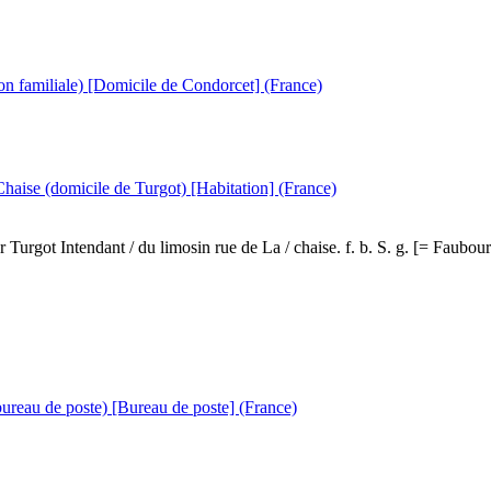
n familiale) [Domicile de Condorcet] (France)
 Chaise (domicile de Turgot) [Habitation] (France)
Turgot Intendant / du limosin rue de La / chaise. f. b. S. g. [= Faubo
bureau de poste) [Bureau de poste] (France)