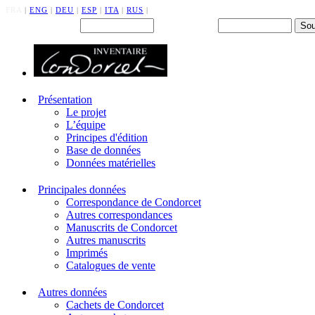
FRA
|
ENG
|
DEU
|
ESP
|
ITA
|
RUS
|
Back office : Id.
Mot de passe
Présentation
Le projet
L’équipe
Principes d'édition
Base de données
Données matérielles
Principales données
Correspondance de Condorcet
Autres correspondances
Manuscrits de Condorcet
Autres manuscrits
Imprimés
Catalogues de vente
Autres données
Cachets de Condorcet