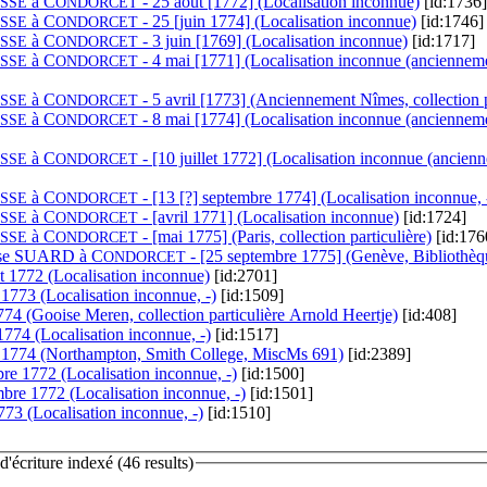
à
C
- 25 août [1772] (Localisation inconnue)
[id:1736]
SSE
ONDORCET
à
C
- 25 [juin 1774] (Localisation inconnue)
[id:1746]
SSE
ONDORCET
à
C
- 3 juin [1769] (Localisation inconnue)
[id:1717]
SSE
ONDORCET
à
C
- 4 mai [1771] (Localisation inconnue (anciennemen
SSE
ONDORCET
à
C
- 5 avril [1773] (Anciennement Nîmes, collection p
SSE
ONDORCET
à
C
- 8 mai [1774] (Localisation inconnue (anciennemen
SSE
ONDORCET
à
C
- [10 juillet 1772] (Localisation inconnue (ancienn
SSE
ONDORCET
à
C
- [13 [?] septembre 1774] (Localisation inconnue, 
SSE
ONDORCET
à
C
- [avril 1771] (Localisation inconnue)
[id:1724]
SSE
ONDORCET
à
C
- [mai 1775] (Paris, collection particulière)
[id:176
SSE
ONDORCET
e S
UARD à
C
- [25 septembre 1775] (Genève, Bibliothèqu
ONDORCET
et 1772 (Localisation inconnue)
[id:2701]
 1773 (Localisation inconnue, -)
[id:1509]
774 (Gooise Meren, collection particulière Arnold Heertje)
[id:408]
1774 (Localisation inconnue, -)
[id:1517]
l 1774 (Northampton, Smith College, MiscMs 691)
[id:2389]
bre 1772 (Localisation inconnue, -)
[id:1500]
bre 1772 (Localisation inconnue, -)
[id:1501]
773 (Localisation inconnue, -)
[id:1510]
écriture indexé (46 results)