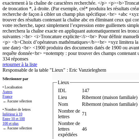
334 réponses
retourner à la liste
Responsable de la table "Lieux" : Eric Vanzieleghem
Sélectionner par
Lieux
• Localisation
IDL
147
Autres
France
Lieu
Ribemont (maison familiale)
→ Aucune sélection
Nom
Ribemont (maison familiale)
• Nombre de lettres
Nombre de
71
Inférieur à 10
lettres
Entre 10 et 100
Nombre de
100 et plus
→ Aucune sélection
lettres
46
expédiées