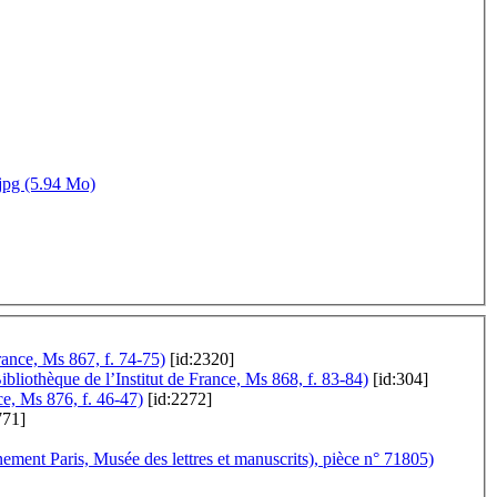
jpg (5.94 Mo)
France, Ms 867, f. 74-75)
[id:2320]
ibliothèque de l’Institut de France, Ms 868, f. 83-84)
[id:304]
ce, Ms 876, f. 46-47)
[id:2272]
771]
nement Paris, Musée des lettres et manuscrits), pièce n° 71805)