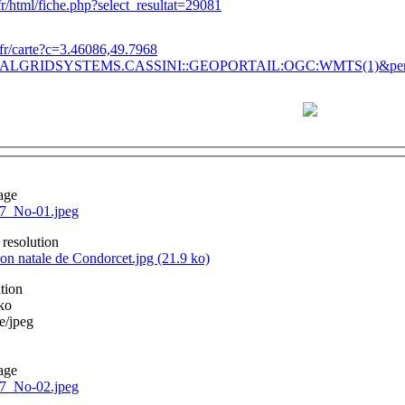
i/fr/html/fiche.php?select_resultat=29081
.fr/carte?c=3.46086,49.7968
LGRIDSYSTEMS.CASSINI::GEOPORTAIL:OGC:WMTS(1)&perma
age
7_No-01.jpeg
 resolution
on natale de Condorcet.jpg (21.9 ko)
tion
 ko
e/jpeg
age
7_No-02.jpeg