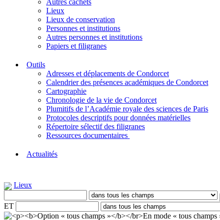
Autres cachets
Lieux
Lieux de conservation
Personnes et institutions
Autres personnes et institutions
Papiers et filigranes
Outils
Adresses et déplacements de Condorcet
Calendrier des présences académiques de Condorcet
Cartographie
Chronologie de la vie de Condorcet
Plumitifs de l’Académie royale des sciences de Paris
Protocoles descriptifs pour données matérielles
Répertoire sélectif des filigranes
Ressources documentaires
Actualités
Lieux
ET