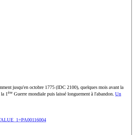
uemment jusqu'en octobre 1775 (IDC 2100), quelques mois avant la
ère
 la 1
Guerre mondiale puis laissé longuement à l'abandon.
Un
F&VALUE_1=PA00116004