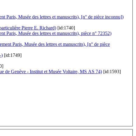
t Paris, Musée des lettres et manuscrits), [n° de pièce inconnu])
articulière Pierre E. Richard)
[id:1740]
t Paris, Musée des lettres et manuscrits), pièce n° 72352)
ement Paris, Musée des lettres et manuscrits), [n° de pièce
-)
[id:1749]
0]
e de Genève - Institut et Musée Voltaire, MS AS 74)
[id:1593]