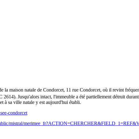
de la maison natale de Condorcet, 11 rue Condorcet, où il revint fréq
 2614). Jusqu'alors intact, l'immeuble a été partiellement détruit durant
et à sa ville natale y est aujourd'hui établi.
usee-condorcet
.fr/public/mistral/merimee_fr?ACTION=CHERCHER&FIELD_1=RE