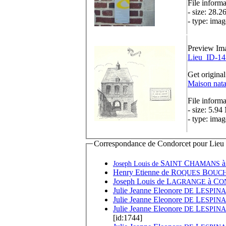
File informa
- size: 28.2
- type: imag
Preview Im
Lieu_ID-14
Get original
Maison nata
File informa
- size: 5.94
- type: imag
Correspondance de Condorcet pour Lieu de
S
C
Joseph Louis de
AINT
HAMANS
Henry Etienne de
R
B
OQUES
OUC
Joseph Louis de L
à
C
AGRANGE
O
Julie Jeanne Eleonore
L
DE
ESPINA
Julie Jeanne Eleonore
L
DE
ESPINA
Julie Jeanne Eleonore
L
DE
ESPINA
[id:1744]