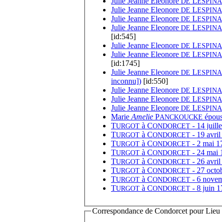
Julie Jeanne Eleonore
L
DE
ESPINA
Julie Jeanne Eleonore
L
DE
ESPINA
Julie Jeanne Eleonore
L
DE
ESPINA
Julie Jeanne Eleonore
L
DE
ESPINA
[id:545]
Julie Jeanne Eleonore
L
DE
ESPINA
Julie Jeanne Eleonore
L
DE
ESPINA
[id:1745]
Julie Jeanne Eleonore
L
DE
ESPINA
inconnu])
[id:550]
Julie Jeanne Eleonore
L
DE
ESPINA
Julie Jeanne Eleonore
L
DE
ESPINA
Julie Jeanne Eleonore
L
DE
ESPINA
Marie
Amelie
P
épous
ANCKOUCKE
T
à
C
- 14 juill
URGOT
ONDORCET
T
à
C
- 19 avril
URGOT
ONDORCET
T
à
C
- 2 mai 1
URGOT
ONDORCET
T
à
C
- 24 mai 
URGOT
ONDORCET
T
à
C
- 26 avri
URGOT
ONDORCET
T
à
C
- 27 octo
URGOT
ONDORCET
T
à
C
- 6 novem
URGOT
ONDORCET
T
à
C
- 8 juin 1
URGOT
ONDORCET
Correspondance de Condorcet pour Lieu d'