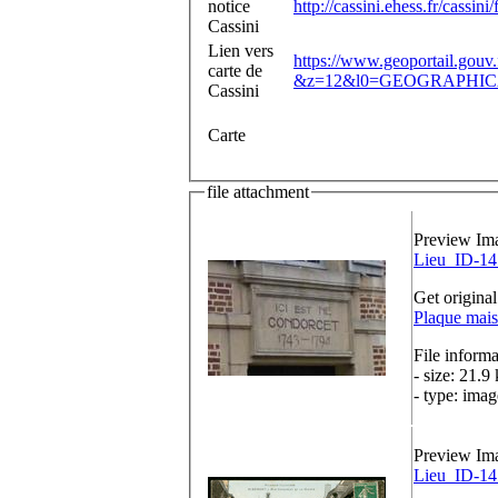
notice
http://cassini.ehess.fr/cassin
Cassini
Lien vers
https://www.geoportail.gouv
carte de
&z=12&l0=GEOGRAPHICA
Cassini
Carte
file attachment
Preview Im
Lieu_ID-14
Get original
Plaque mais
File informa
- size: 21.9
- type: imag
Preview Im
Lieu_ID-14