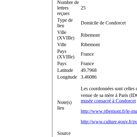
Nombre de
lettres
25
reçues
Type de
Domicile de Condorcet
lieu
Ville
Ribemont
(XVIIIe)
Ville
Ribemont
Pays
France
(XVIIIe)
Pays
France
Latitude
49.7968
Longitude
3.46086
Les coordonnées sont celles 
venue de sa mère à Paris (IDC
musée consacré à Condorcet
Note(s)
lieu
http://www.ribemont.fr/le-m
http://www.culture.gouv
Source