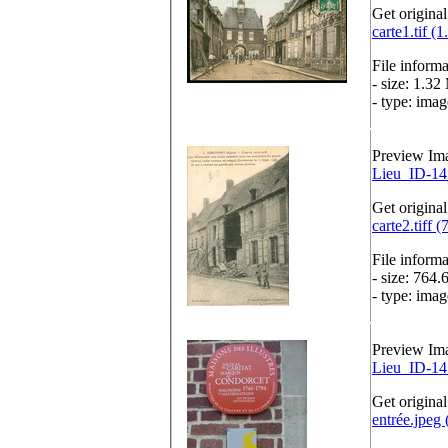
Get original
carte1.tif (
File informa
- size: 1.32
- type: image
Preview Im
Lieu_ID-14
Get original
carte2.tiff 
File informa
- size: 764.
- type: image
Preview Im
Lieu_ID-14
Get original
entrée.jpeg