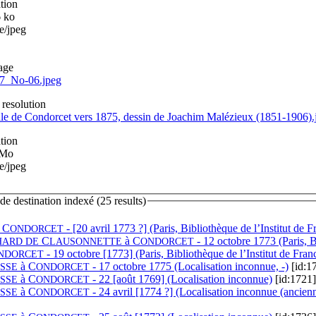
tion
6 ko
e/jpeg
age
7_No-06.jpeg
 resolution
le de Condorcet vers 1875, dessin de Joachim Malézieux (1851-1906).
tion
 Mo
e/jpeg
 destination indexé (25 results)
à
C
- [20 avril 1773 ?] (Paris, Bibliothèque de l’Institut de 
ONDORCET
C
à
C
- 12 octobre 1773 (Paris, B
HARD DE
LAUSONNETTE
ONDORCET
- 19 octobre [1773] (Paris, Bibliothèque de l’Institut de Fran
NDORCET
à
C
- 17 octobre 1775 (Localisation inconnue, -)
[id:1
SSE
ONDORCET
à
C
- 22 [août 1769] (Localisation inconnue)
[id:1721]
SSE
ONDORCET
à
C
- 24 avril [1774 ?] (Localisation inconnue (ancien
SSE
ONDORCET