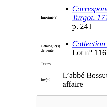
Correspond
Turgot. 17
Imprimé(s)
p. 241
Collection
Catalogue(s)
de vente
Lot n° 116
Textes
L’abbé Bossut
Incipit
affaire