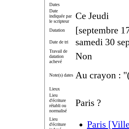
Dates
Date
Ce Jeudi
indiquée par
le scripteur
[septembre 1
Datation
samedi 30 se
Date de tri
Travail de
Non
datation
achevé
Au crayon : 
Note(s) dates
Lieux
Lieu
Paris ?
d'écriture
rétabli ou
normalisé
Lieu
Paris [Vill
d'écriture