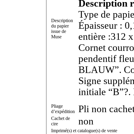
Description r
Type de papier
Description
Épaisseur : 0
du papier
issue de
entière :312 x
Muse
Cornet courroi
pendentif fleu
BLAUW”. Con
Signe supplém
initiale “B”?.
Pliage
Pli non cache
d’expédition
Cachet de
non
cire
Imprimé(s) et catalogue(s) de vente