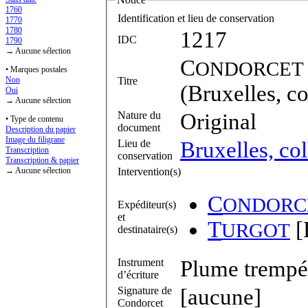
1760
Identification et lieu de conservation
1770
1780
1217
IDC
1790
→ Aucune sélection
C
ONDORCET
• Marques postales
Titre
Non
(Bruxelles, co
Oui
→ Aucune sélection
Nature du
Original
• Type de contenu
document
Description du papier
Image du filigrane
Lieu de
Bruxelles, col
Transcription
conservation
Transcription & papier
Intervention(s)
→ Aucune sélection
C
ONDORC
Expéditeur(s)
et
T
[
URGOT
destinataire(s)
Instrument
Plume trempée
d’écriture
Signature de
[aucune]
Condorcet