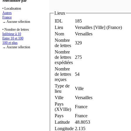
Sélectionner par
• Localisation
Lieux
Autres
France
IDL
185
→ Aucune sélection
Lieu
Versailles [Ville] (France)
• Nombre de lettres
Nom
Versailles
Inférieur à 10
Entre 10 et 100
Nombre
329
100 et plus
de lettres
→ Aucune sélection
Nombre
de lettres
275
expédiées
Nombre
de lettres
54
reçues
Type de
Ville
lieu
Ville
Versailles
Pays
France
(XVIIIe)
Pays
France
Latitude
48.8053
Longitude
2.135