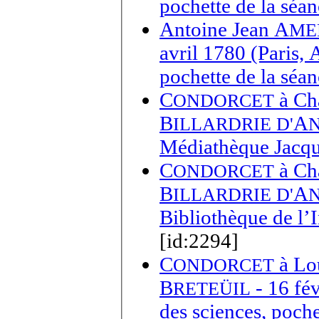
pochette de la séa
Antoine Jean A
ME
avril 1780 (Paris,
pochette de la séa
C
à
Ch
ONDORCET
B
A
ILLARDRIE D'
Médiathèque Jacqu
C
à
Ch
ONDORCET
B
A
ILLARDRIE D'
Bibliothèque de l’I
[id:2294]
C
à
Lo
ONDORCET
B
- 16 fé
RETEÜIL
des sciences, poche