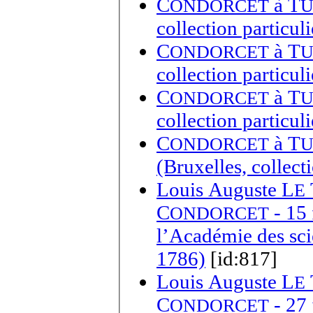
C
à
T
ONDORCET
U
collection particuli
C
à
T
ONDORCET
U
collection particuli
C
à
T
ONDORCET
U
collection particuli
C
à
T
ONDORCET
U
(Bruxelles, collecti
Louis Auguste L
E
C
- 15 
ONDORCET
l’Académie des sci
1786)
[id:817]
Louis Auguste L
E
C
- 27 
ONDORCET