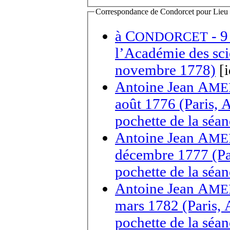
Correspondance de Condorcet pour Lieu d'
à
C
- 9
ONDORCET
l’Académie des sci
novembre 1778)
[i
Antoine Jean A
ME
août 1776 (Paris, 
pochette de la séa
Antoine Jean A
ME
décembre 1777 (Par
pochette de la séa
Antoine Jean A
ME
mars 1782 (Paris, 
pochette de la séa