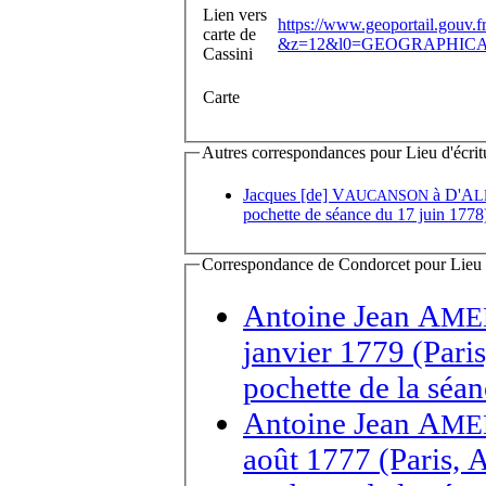
Lien vers
https://www.geoportail.gouv.f
carte de
&z=12&l0=GEOGRAPHICAL
Cassini
Carte
Autres correspondances pour Lieu d'écritu
Jacques [de] V
à
D'A
AUCANSON
L
pochette de séance du 17 juin 1778
Correspondance de Condorcet pour Lieu de
Antoine Jean A
ME
janvier 1779 (Pari
pochette de la séa
Antoine Jean A
ME
août 1777 (Paris, 