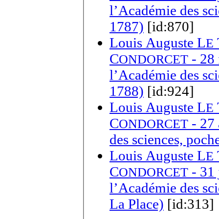
l’Académie des sci
1787)
[id:870]
Louis Auguste L
E
C
- 28 
ONDORCET
l’Académie des sci
1788)
[id:924]
Louis Auguste L
E
C
- 27 
ONDORCET
des sciences, poche
Louis Auguste L
E
C
- 31 
ONDORCET
l’Académie des sci
La Place)
[id:313]