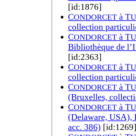
[id:1876]
C
à
T
ONDORCET
U
collection particuli
C
à
T
ONDORCET
U
Bibliothèque de l’I
[id:2363]
C
à
T
ONDORCET
U
collection particuli
C
à
T
ONDORCET
U
(Bruxelles, collecti
C
à
T
ONDORCET
U
(Delaware, USA), 
acc. 386)
[id:1269