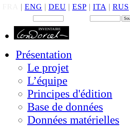
FRA
|
ENG
|
DEU
|
ESP
|
ITA
|
RUS
Back office : Id.
Mot de passe
Présentation
Le projet
L’équipe
Principes d'édition
Base de données
Données matérielles