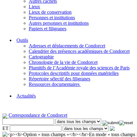
Autres cachets
Lieux
Lieux de conservation
Personnes et institutions
Autres personnes et institutions
Papiers et filigranes
Outils
Adresses et déplacements de Condorcet
Calendrier des présences académiques de Condorcet
Cartographie
Chronologie de la vie de Condorcet
Plumitifs de l’Académie royale des sciences de Paris
Protocoles descriptifs pour données matérielles
Répertoire sélectif des filigranes
Ressources documentaires
Actualités
Correspondance de Condorcet
ET