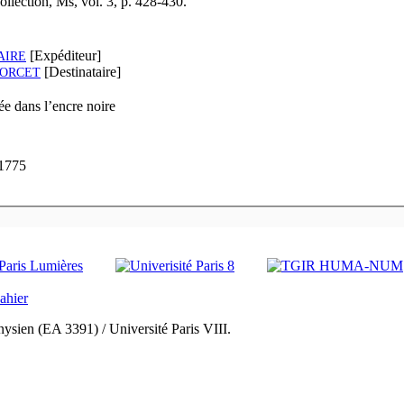
Besterman Collection, Ms, vol. 3, p. 428-430.
[Expéditeur]
AIRE
[Destinataire]
ORCET
e dans l’encre noire
 1775
ysien (EA 3391) / Université Paris VIII.