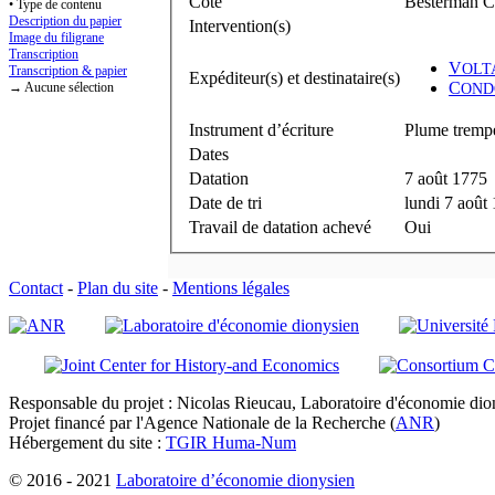
Cote
• Type de contenu
Description du papier
Intervention(s)
Image du filigrane
Transcription
V
OLT
Transcription & papier
Expéditeur(s) et destinataire(s)
C
→ Aucune sélection
OND
Instrument d’écriture
Plume trempé
Dates
Datation
7 août 1775
Date de tri
lundi 7 août
Travail de datation achevé
Oui
Contact
-
Plan du site
-
Mentions légales
Responsable du projet : Nicolas Rieucau, Laboratoire d'économie dion
Projet financé par l'Agence Nationale de la Recherche (
ANR
)
Hébergement du site :
TGIR Huma-Num
© 2016 - 2021
Laboratoire d’économie dionysien