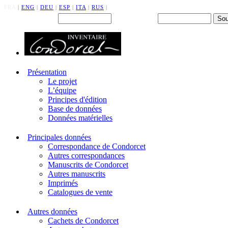
FRA
|
ENG
|
DEU
|
ESP
|
ITA
|
RUS
|
Back office : Id.
Mot de passe
Présentation
Le projet
L’équipe
Principes d'édition
Base de données
Données matérielles
Principales données
Correspondance de Condorcet
Autres correspondances
Manuscrits de Condorcet
Autres manuscrits
Imprimés
Catalogues de vente
Autres données
Cachets de Condorcet