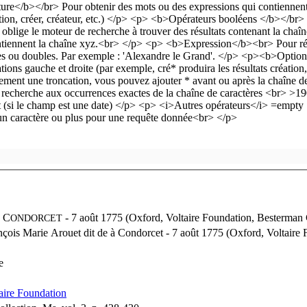
à
C
ONDORCET
ançois Marie Arouet dit de à Condorcet - 7 août 1775 (Oxford, Voltaire 
e
aire Foundation