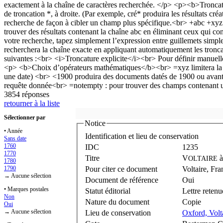
3854 réponses
retourner à la liste
Sélectionner par
Notice
• Année
Identification et lieu de conservation
Sans date
1760
IDC
1235
1770
Titre
V
OLTAIRE
1780
1790
Pour citer ce document
Voltaire, Fr
→ Aucune sélection
Document de référence
Oui
• Marques postales
Statut éditorial
Lettre retenu
Non
Nature du document
Copie
Oui
→ Aucune sélection
Lieu de conservation
Oxford, Volt