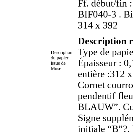
Ff. début/fin 
BIF040-3 . Bifeuillet in-4°. Dimensions feuillet :
314 x 392
Description r
Type de papier
Description
du papier
Épaisseur : 0
issue de
Muse
entière :312 x
Cornet courroi
pendentif fleu
BLAUW”. Con
Signe supplém
initiale “B”?.