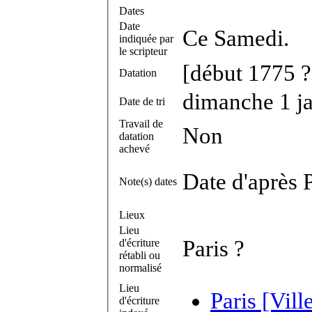
Dates
Date
Ce Samedi.
indiquée par
le scripteur
[début 1775 ?
Datation
dimanche 1 j
Date de tri
Travail de
Non
datation
achevé
Date d'après 
Note(s) dates
Lieux
Lieu
Paris ?
d'écriture
rétabli ou
normalisé
Lieu
Paris [Vill
d'écriture