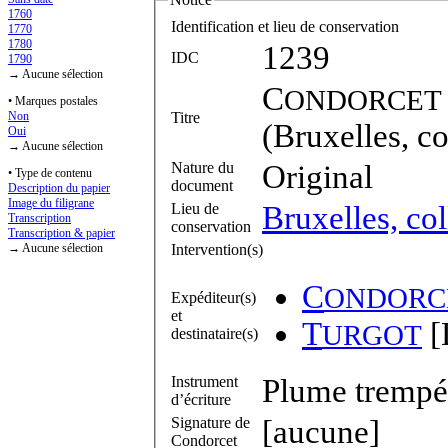
1760
Identification et lieu de conservation
1770
1780
1239
IDC
1790
→ Aucune sélection
C
ONDORCET
• Marques postales
Titre
Non
(Bruxelles, co
Oui
→ Aucune sélection
Nature du
Original
• Type de contenu
document
Description du papier
Image du filigrane
Lieu de
Bruxelles, col
Transcription
conservation
Transcription & papier
Intervention(s)
→ Aucune sélection
C
ONDORC
Expéditeur(s)
et
T
[
URGOT
destinataire(s)
Instrument
Plume trempée
d’écriture
Signature de
[aucune]
Condorcet