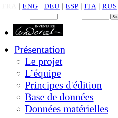
FRA
|
ENG
|
DEU
|
ESP
|
ITA
|
RUS
Back office : Id.
Mot de passe
Présentation
Le projet
L’équipe
Principes d'édition
Base de données
Données matérielles