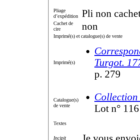
Pliage
Pli non cache
d’expédition
Cachet de
non
cire
Imprimé(s) et catalogue(s) de vente
Correspond
Turgot. 17
Imprimé(s)
p. 279
Collection
Catalogue(s)
de vente
Lot n° 116
Textes
Je vous envoi
Incipit