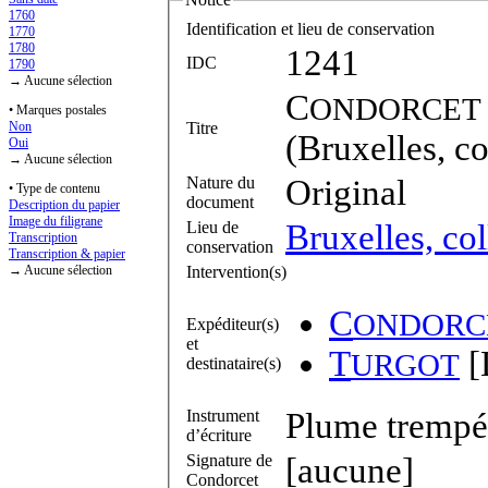
1760
Identification et lieu de conservation
1770
1780
1241
IDC
1790
→ Aucune sélection
C
ONDORCET
• Marques postales
Titre
Non
(Bruxelles, co
Oui
→ Aucune sélection
Nature du
Original
• Type de contenu
document
Description du papier
Image du filigrane
Lieu de
Bruxelles, col
Transcription
conservation
Transcription & papier
Intervention(s)
→ Aucune sélection
C
ONDORC
Expéditeur(s)
et
T
[
URGOT
destinataire(s)
Instrument
Plume trempée
d’écriture
Signature de
[aucune]
Condorcet