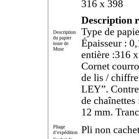
316 x 398
Description r
Type de papier
Description
du papier
Épaisseur : 0
issue de
Muse
entière :316 x
Cornet courro
de lis / chif
LEY”. Contrem
de chaînettes
12 mm. Tranc
Pliage
Pli non cache
d’expédition