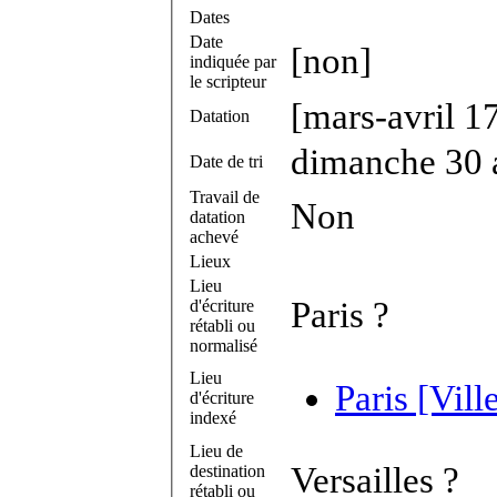
Dates
Date
[non]
indiquée par
le scripteur
[mars-avril 1
Datation
dimanche 30 
Date de tri
Travail de
Non
datation
achevé
Lieux
Lieu
Paris ?
d'écriture
rétabli ou
normalisé
Lieu
Paris [Vill
d'écriture
indexé
Lieu de
Versailles ?
destination
rétabli ou