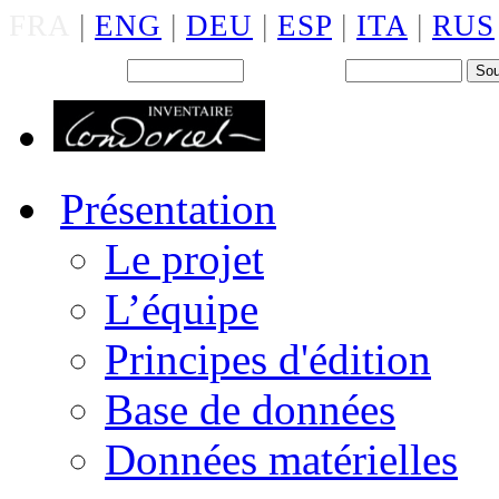
FRA
|
ENG
|
DEU
|
ESP
|
ITA
|
RUS
Back office : Id.
Mot de passe
Présentation
Le projet
L’équipe
Principes d'édition
Base de données
Données matérielles