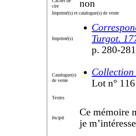
Cachet de
non
cire
Imprimé(s) et catalogue(s) de vente
Correspond
Turgot. 17
Imprimé(s)
p. 280-281
Collection
Catalogue(s)
de vente
Lot n° 116
Textes
Ce mémoire m
Incipit
je m’intéresse