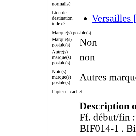
normalisé
Lieu de
Versailles 
destination
indexé
Marque(s) postale(s)
Marque(s)
Non
postale(s)
Autre(s)
non
marque(s)
postale(s)
Note(s)
Autres marque
marque(s)
postale(s)
Papier et cachet
Description 
Ff. début/fin 
BIF014-1 . Bifeuillet in-4°. Dimensions feuillet :