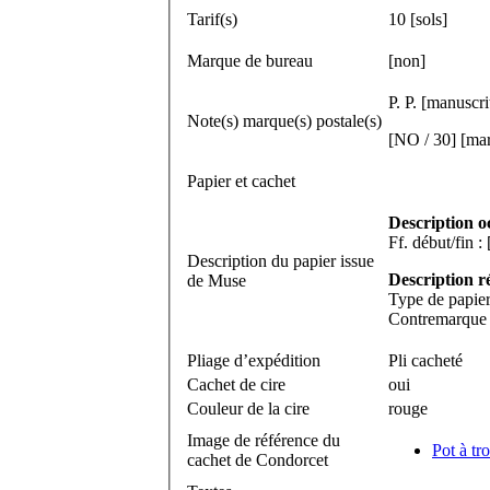
Tarif(s)
10 [sols]
Marque de bureau
[non]
P. P. [manuscri
Note(s) marque(s) postale(s)
[NO / 30] [mar
Papier et cachet
Description o
Description du papier issue
Description r
de Muse
Type de papier
Contremarque 
Pliage d’expédition
Pli cacheté
Cachet de cire
oui
Couleur de la cire
rouge
Image de référence du
Pot à tro
cachet de Condorcet