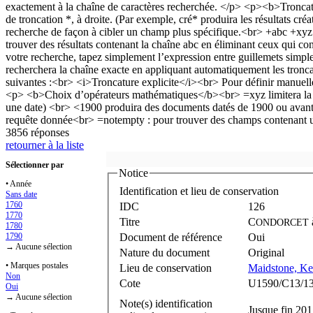
3856 réponses
retourner à la liste
Sélectionner par
Notice
• Année
Identification et lieu de conservation
Sans date
1760
IDC
126
1770
Titre
C
ONDORCET
1780
1790
Document de référence
Oui
→ Aucune sélection
Nature du document
Original
• Marques postales
Lieu de conservation
Maidstone, Ke
Non
Cote
U1590/C13/1
Oui
→ Aucune sélection
Note(s) identification
Jusque fin 201