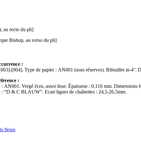
t, au recto du pli]
que Bishop, au verso du pli]
ccurrence :
Ff. début/fin : [003]-[0
éférence :
 : AN001. Vergé écru, assez lisse. Épaisseur : 0,116 mm. Dimensions fe
: “D & C BLAUW”. Ecart lignes de chaînettes : 24,5-26,5mm.
is fleurs