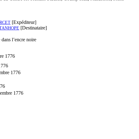
[Expéditeur]
RCET
[Destinataire]
TANHOPE
dans l’encre noire
re 1776
1776
embre 1776
776
cembre 1776