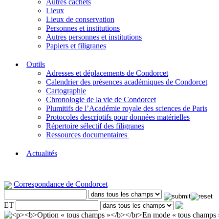
Autres cachets
Lieux
Lieux de conservation
Personnes et institutions
Autres personnes et institutions
Papiers et filigranes
Outils
Adresses et déplacements de Condorcet
Calendrier des présences académiques de Condorcet
Cartographie
Chronologie de la vie de Condorcet
Plumitifs de l’Académie royale des sciences de Paris
Protocoles descriptifs pour données matérielles
Répertoire sélectif des filigranes
Ressources documentaires
Actualités
Correspondance de Condorcet
ET