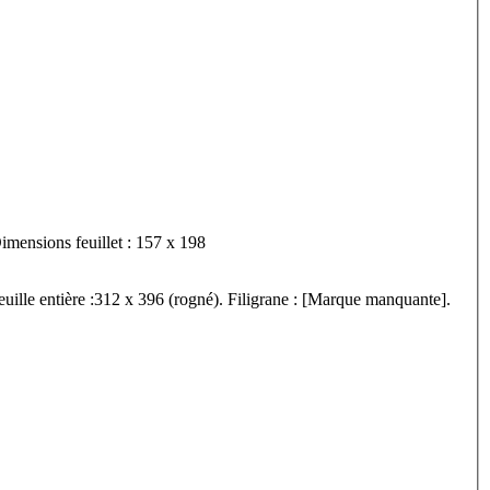
04]. Type de papier : AN001 (sous réserves). Bifeuillet in-4°. Dimensions feuillet : 157 x 198
uille entière :312 x 396 (rogné). Filigrane : [Marque manquante].