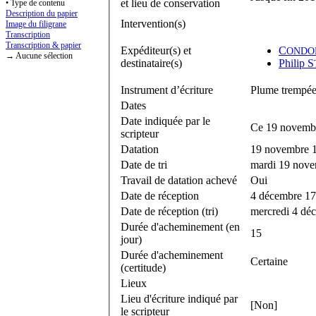
et lieu de conservation
• Type de contenu
Description du papier
Intervention(s)
Image du filigrane
Transcription
Transcription & papier
Expéditeur(s) et
C
ONDO
→ Aucune sélection
destinataire(s)
Philip S
Instrument d’écriture
Plume trempée 
Dates
Date indiquée par le
Ce 19 novemb
scripteur
Datation
19 novembre 
Date de tri
mardi 19 nov
Travail de datation achevé
Oui
Date de réception
4 décembre 1
Date de réception (tri)
mercredi 4 dé
Durée d'acheminement (en
15
jour)
Durée d'acheminement
Certaine
(certitude)
Lieux
Lieu d'écriture indiqué par
[Non]
le scripteur