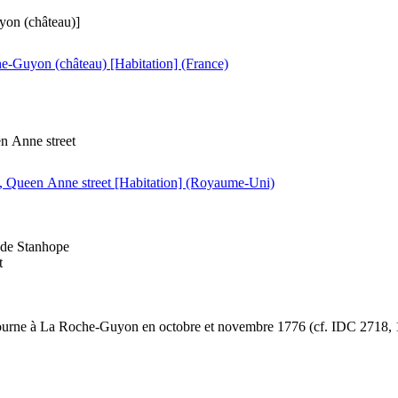
on (château)]
e-Guyon (château) [Habitation] (France)
n Anne street
, Queen Anne street [Habitation] (Royaume-Uni)
de Stanhope
t
urne à La Roche-Guyon en octobre et novembre 1776 (cf. IDC 2718, 1525