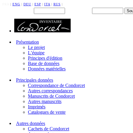
FRA
|
ENG
|
DEU
|
ESP
|
ITA
|
RUS
|
Back office : Id.
Mot de passe
Présentation
Le projet
L’équipe
Principes d'édition
Base de données
Données matérielles
Principales données
Correspondance de Condorcet
Autres correspondances
Manuscrits de Condorcet
Autres manuscrits
Imprimés
Catalogues de vente
Autres données
Cachets de Condorcet