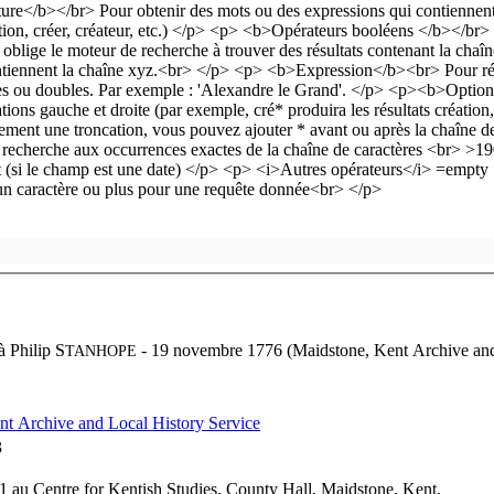
à
Philip S
- 19 novembre 1776 (Maidstone, Kent Archive and
TANHOPE
nt Archive and Local History Service
3
1 au Centre for Kentish Studies, County Hall, Maidstone, Kent.