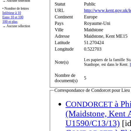
→ Aucune sélection
Statut
Public
• Nombre de lettres
URL
http://www.kent.gov.uk/l
Inférieur à 10
Continent
Europe
Entre 10 et 100
100 et plus
Pays
Royaume-Uni
→ Aucune sélection
Ville
Maidstone
Adresse
Maidstone, Kent ME15
Latitude
51.270424
Longitude
0.522703
Les papiers de la famille S
Note(s)
Stanhope, est dans le Kent.
Nombre de
5
document(s)
Correspondance de Condorcet pour Lieu d
C
à
Phi
ONDORCET
(Maidstone, Kent A
U1590/C13/13)
[i