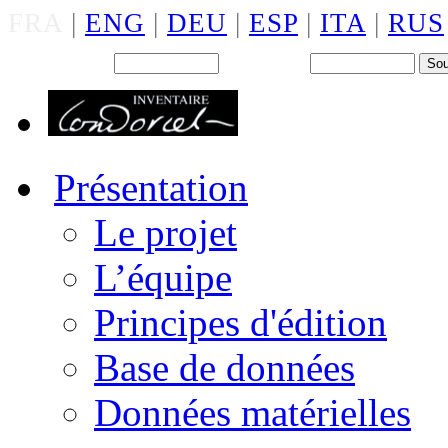
FRA
|
ENG
|
DEU
|
ESP
|
ITA
|
RUS
Back office : Id.
Mot de passe
Présentation
Le projet
L’équipe
Principes d'édition
Base de données
Données matérielles