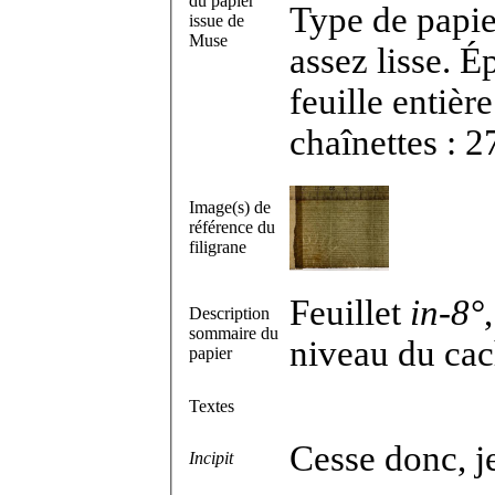
du papier
Type de papie
issue de
Muse
assez lisse. 
feuille entièr
chaînettes : 
Image(s) de
référence du
filigrane
Feuillet
in-8°
Description
sommaire du
niveau du cac
papier
Textes
Cesse donc, je
Incipit