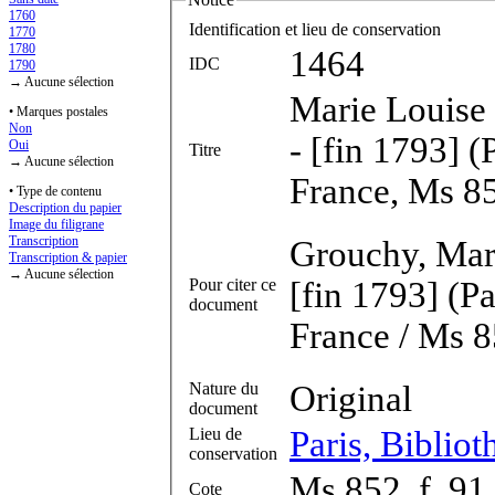
1760
Identification et lieu de conservation
1770
1780
1464
IDC
1790
→ Aucune sélection
Marie Louise
• Marques postales
Non
- [fin 1793] (
Oui
Titre
→ Aucune sélection
France, Ms 85
• Type de contenu
Description du papier
Image du filigrane
Transcription
Grouchy, Mari
Transcription & papier
→ Aucune sélection
Pour citer ce
[fin 1793] (Pa
document
France / Ms 85
Nature du
Original
document
Lieu de
Paris, Bibliot
conservation
Ms 852, f. 91
Cote