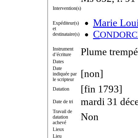
Intervention(s)
Marie Lou
Expéditeur(s)
et
C
ONDORC
destinataire(s)
Instrument
Plume trempée
d’écriture
Dates
Date
[non]
indiquée par
le scripteur
[fin 1793]
Datation
mardi 31 déc
Date de tri
Travail de
Non
datation
achevé
Lieux
Lieu