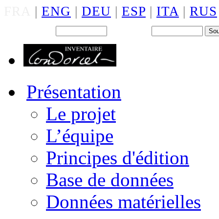
FRA
|
ENG
|
DEU
|
ESP
|
ITA
|
RUS
Back office : Id.
Mot de passe
Présentation
Le projet
L’équipe
Principes d'édition
Base de données
Données matérielles