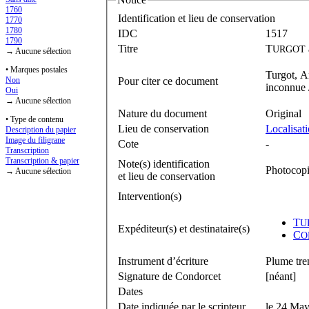
1760
Identification et lieu de conservation
1770
1780
IDC
1517
1790
Titre
T
URGOT
→ Aucune sélection
• Marques postales
Turgot, A
Pour citer ce document
Non
inconnue /
Oui
→ Aucune sélection
Nature du document
Original
• Type de contenu
Lieu de conservation
Localisat
Description du papier
Image du filigrane
Cote
-
Transcription
Transcription & papier
Note(s) identification
Photocopi
→ Aucune sélection
et lieu de conservation
Intervention(s)
T
U
Expéditeur(s) et destinataire(s)
C
O
Instrument d’écriture
Plume tre
Signature de Condorcet
[néant]
Dates
Date indiquée par le scripteur
le 24 Ma