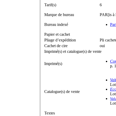
Tarif(s)
6
Marque de bureau
PAR[is à l
Bureau indexé
Par
Papier et cachet
Pliage d’expédition
Pli cachet
Cachet de cire
oui
Imprimé(s) et catalogue(s) de vente
Cor
Imprimé(s)
p. 
Val
Lot
Eco
Catalogue(s) de vente
Lot
Val
Lot
Textes