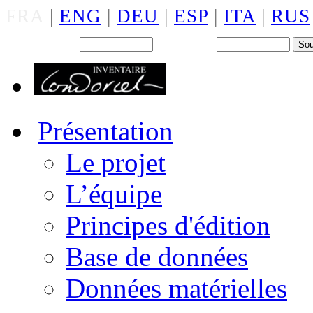
FRA
|
ENG
|
DEU
|
ESP
|
ITA
|
RUS
Back office : Id.
Mot de passe
Présentation
Le projet
L’équipe
Principes d'édition
Base de données
Données matérielles