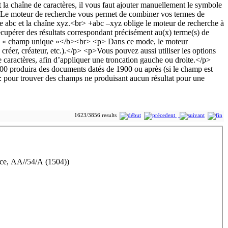
1623/3856 results
ance, AA//54/A (1504))