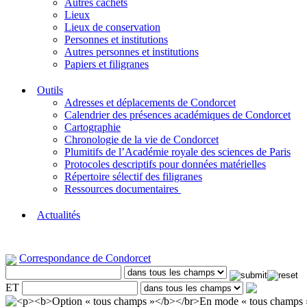
Autres cachets
Lieux
Lieux de conservation
Personnes et institutions
Autres personnes et institutions
Papiers et filigranes
Outils
Adresses et déplacements de Condorcet
Calendrier des présences académiques de Condorcet
Cartographie
Chronologie de la vie de Condorcet
Plumitifs de l’Académie royale des sciences de Paris
Protocoles descriptifs pour données matérielles
Répertoire sélectif des filigranes
Ressources documentaires
Actualités
Correspondance de Condorcet
ET