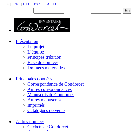
FRA
|
ENG
|
DEU
|
ESP
|
ITA
|
RUS
|
Back office : Id.
Mot de passe
Présentation
Le projet
L’équipe
Principes d'édition
Base de données
Données matérielles
Principales données
Correspondance de Condorcet
Autres correspondances
Manuscrits de Condorcet
Autres manuscrits
Imprimés
Catalogues de vente
Autres données
Cachets de Condorcet