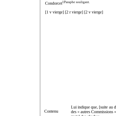
1
Paraphe souligant.
Condorcet
[
1 v
vierge]
[
2 r
vierge]
[
2 v
vierge]
Lui indique que, [suite au d
Contenu
des « autres Commissions »