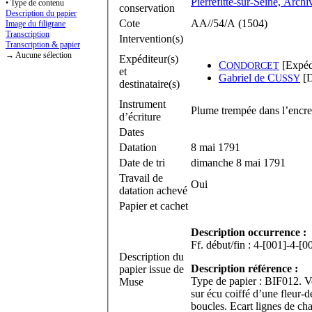
Pierrefitte-sur-Seine, Archi
• Type de contenu
conservation
Description du papier
Cote
AA//54/A (1504)
Image du filigrane
Transcription
Intervention(s)
Transcription & papier
→ Aucune sélection
Expéditeur(s)
C
[Expéd
ONDORCET
et
Gabriel de C
[D
USSY
destinataire(s)
Instrument
Plume trempée dans l’encre
d’écriture
Dates
Datation
8 mai 1791
Date de tri
dimanche 8 mai 1791
Travail de
Oui
datation achevé
Papier et cachet
Description occurrence :
Description du
Description référence :
papier issue de
Type de papier : BIF012. Ve
Muse
sur écu coiffé d’une fleur
boucles. Ecart lignes de ch