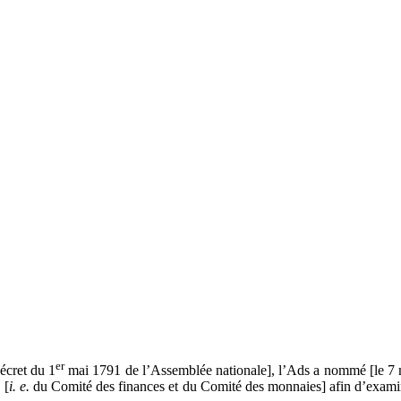
er
écret du 1
mai 1791 de l’Assemblée nationale], l’Ads a nommé [le 7 m
 [
i. e.
du Comité des finances et du Comité des monnaies] afin d’examine