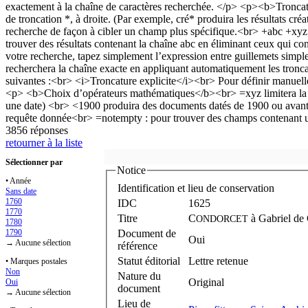
3856 réponses
retourner à la liste
Sélectionner par
Notice
• Année
Identification et lieu de conservation
Sans date
1760
IDC
1625
1770
Titre
C
à
Gabriel de
ONDORCET
1780
1790
Document de
Oui
→ Aucune sélection
référence
Statut éditorial
Lettre retenue
• Marques postales
Non
Nature du
Original
Oui
document
→ Aucune sélection
Lieu de