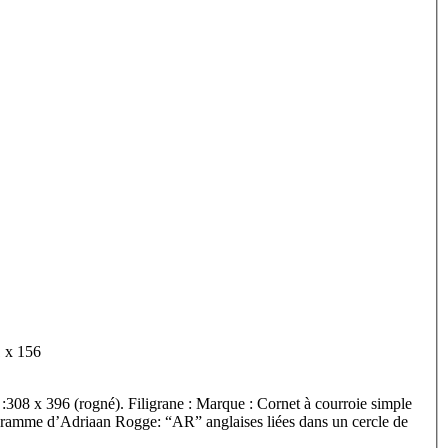
euillet : 201 x 156
 :308 x 396 (rogné). Filigrane : Marque : Cornet à courroie simple
ogramme d’Adriaan Rogge: “AR” anglaises liées dans un cercle de