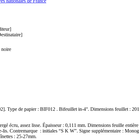
ves nationales de France
iteur]
estinataire]
 noire
Ff. début/fin : 4-[001]-4-[002]. Type de papier : BIF012 . Bifeuillet in-4°. Dimensions f
rgé écru, assez lisse. Épaisseur : 0,111 mm. Dimensions feuille entière
-de-lis. Contremarque : initiales “S K W”. Signe supplémentaire : Mon
aînettes : 25-27mm.