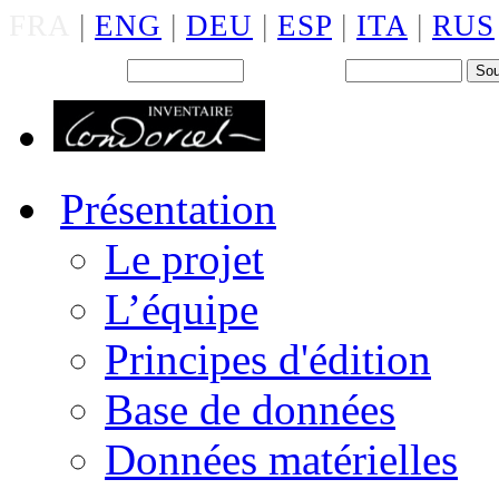
FRA
|
ENG
|
DEU
|
ESP
|
ITA
|
RUS
Back office : Id.
Mot de passe
Présentation
Le projet
L’équipe
Principes d'édition
Base de données
Données matérielles