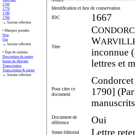
1760
Identification et lieu de conservation
1770
1780
1667
IDC
1790
→ Aucune sélection
C
ONDORC
• Marques postales
Non
W
ARVILL
Oui
→ Aucune sélection
Titre
inconnue (
• Type de contenu
Description du papier
lettres et 
Image du filigrane
Transcription
Transcription & papier
→ Aucune sélection
Condorcet à
Pour citer ce
1790] (Par
document
manuscrits
Document de
Oui
référence
Lettre ret
Statut éditorial