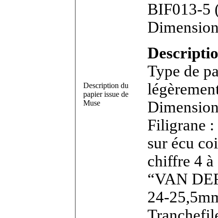
BIF013-5 (sous réserves). Bifeuillet in-4°.
Dimensions
Descriptio
Type de pa
légèrement
Description du
papier issue de
Dimensions feui
Muse
Filigrane 
sur écu coi
chiffre 4 
“VAN DER L
24-25,5mm
Tranchefil