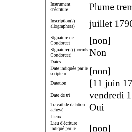
Instrument
Plume trem
d’écriture
Inscription(s)
juillet 179
allographe(s)
Signature de
[non]
Condorcet
Signature(s) (hormis
Non
Condorcet)
Dates
Date indiquée par le
[non]
scripteur
[11 juin 1
Datation
vendredi 1
Date de tri
Travail de datation
Oui
achevé
Lieux
Lieu d'écriture
[non]
indiqué par le