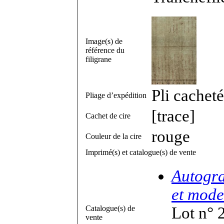
Image(s) de
référence du
filigrane
Pli cacheté
Pliage d’expédition
[trace]
Cachet de cire
rouge
Couleur de la cire
Imprimé(s) et catalogue(s) de vente
Autogra
et mode
Catalogue(s) de
Lot n° 
vente