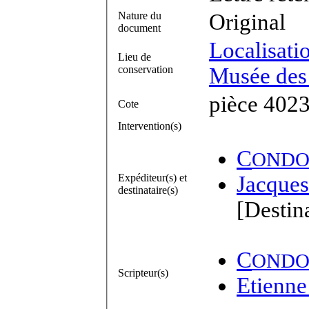
Nature du
Original
document
Localisati
Lieu de
conservation
Musée des 
pièce 402
Cote
Intervention(s)
C
ONDO
Expéditeur(s) et
Jacques
destinataire(s)
[Destina
C
ONDO
Scripteur(s)
Etienne