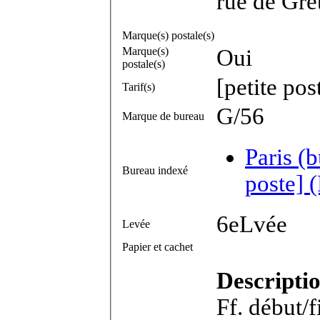
rue de Gre
Marque(s) postale(s)
Marque(s)
Oui
postale(s)
[petite pos
Tarif(s)
G/56
Marque de bureau
Paris (
Bureau indexé
poste] 
6eLvée
Levée
Papier et cachet
Descripti
Ff. début/f