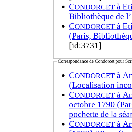
C
à
Et
ONDORCET
Bibliothèque de l’
C
à
Et
ONDORCET
(Paris, Bibliothèq
[id:3731]
Correspondance de Condorcet pour Scrip
C
à
An
ONDORCET
(Localisation inc
C
à
An
ONDORCET
octobre 1790 (Par
pochette de la sé
C
à
Ar
ONDORCET