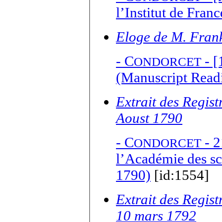
l’Institut de Fran
Eloge de M. Fran
-
C
- [
ONDORCET
(Manuscript Rea
Extrait des Regis
Aoust 1790
-
C
- 2
ONDORCET
l’Académie des sc
1790)
[id:1554]
Extrait des Regis
10 mars 1792