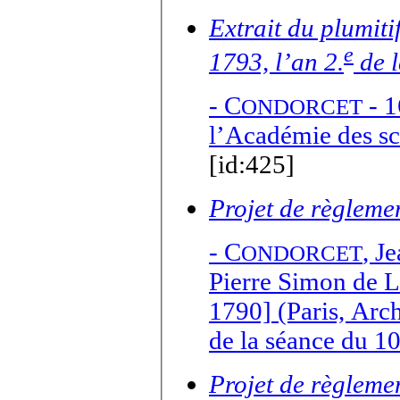
Extrait du plumit
e
1793, l’an 2.
de l
-
C
- 1
ONDORCET
l’Académie des sc
[id:425]
Projet de règleme
-
C
,
Je
ONDORCET
Pierre Simon de L
1790] (Paris, Arc
de la séance du 1
Projet de règleme