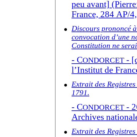
peu avant] (Pierre
France, 284 AP/4, 
Discours prononcé à
convocation d’une no
Constitution ne sera
-
C
- [
ONDORCET
l’Institut de Fran
Extrait des Registres
1791.
-
C
- 2
ONDORCET
Archives national
Extrait des Registre