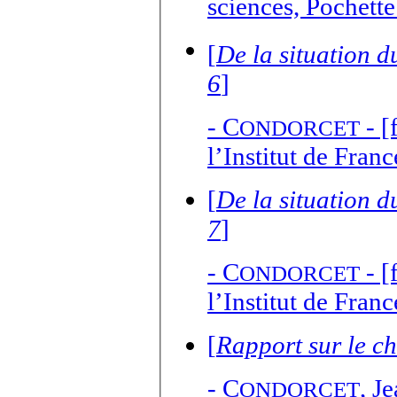
sciences, Pochette
[
De la situation d
6
]
-
C
- [
ONDORCET
l’Institut de Fran
[
De la situation d
7
]
-
C
- [
ONDORCET
l’Institut de Fran
[
Rapport sur le c
-
C
,
Je
ONDORCET