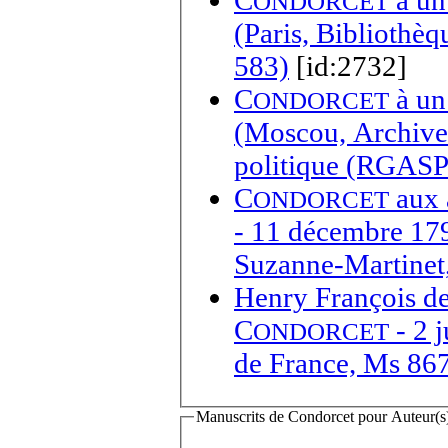
ONDORCET
(Paris, Bibliothèq
583)
[id:2732]
C
ONDORCET
(Moscou, Archives 
politique (RGASPI)
C
ONDORCET
- 11 décembre 17
Suzanne-Martinet,
Henry François de
C
- 2 j
ONDORCET
de France, Ms 867,
Manuscrits de Condorcet pour Auteur(s) 