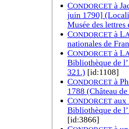
C
à
Ja
ONDORCET
juin 1790] (Local
Musée des lettres 
C
à
L
ONDORCET
nationales de Fra
C
à
L
ONDORCET
Bibliothèque de l’
321.)
[id:1108]
C
à
Ph
ONDORCET
1788 (Château de
C
aux Bataves - [novembre 1792] (Paris,
ONDORCET
Bibliothèque de l’
[id:3866]
C