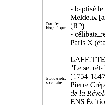
- baptisé l
Meldeux [a
Données
(RP)
biographiques
- célibatair
Paris X (éta
LAFFITTE-
"Le secréta
(1754-1847
Bibliographie
secondaire
Pierre Crép
de la Révol
ENS Édition