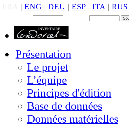
FRA
|
ENG
|
DEU
|
ESP
|
ITA
|
RUS
Back office : Id.
Mot de passe
Présentation
Le projet
L’équipe
Principes d'édition
Base de données
Données matérielles