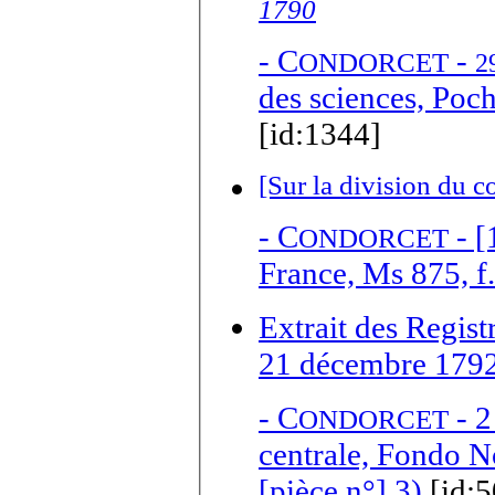
1790
-
C
-
ONDORCET
2
des sciences, Poch
[id:1344]
[Sur la division du c
-
C
- [
ONDORCET
France, Ms 875, f
Extrait des Regis
21 décembre 179
-
C
- 2
ONDORCET
centrale, Fondo No
[pièce n°] 3)
[id:5