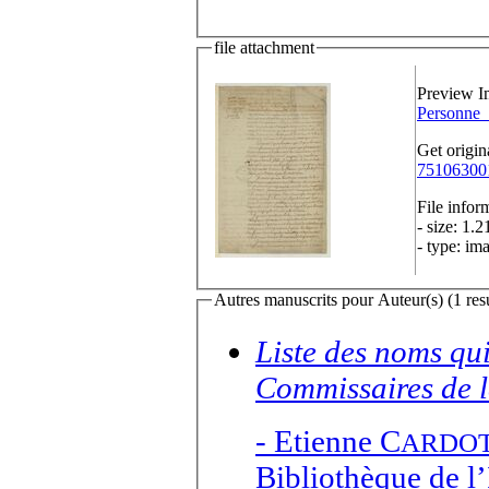
file attachment
Preview I
Personne
Get origin
75106300
File infor
- size: 1.
- type: im
Autres manuscrits pour Auteur(s) (1 resu
Liste des noms qu
Commissaires de l
-
Etienne C
ARDO
Bibliothèque de l’