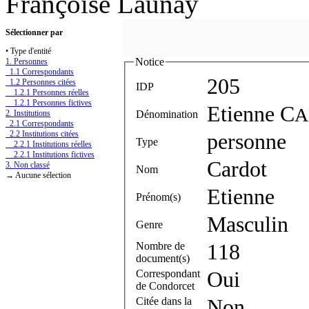
Françoise Launay
Sélectionner par
• Type d'entité
Notice
1. Personnes
1.1 Correspondants
205
1.2 Personnes citées
IDP
1.2.1 Personnes réelles
1.2.1 Personnes fictives
Etienne C
A
Dénomination
2. Institutions
2.1 Correspondants
2.2 Institutions citées
personne
Type
2.2.1 Institutions réelles
2.2.1 Institutions fictives
Cardot
3. Non classé
Nom
→ Aucune sélection
Etienne
Prénom(s)
Masculin
Genre
Nombre de
118
document(s)
Correspondant
Oui
de Condorcet
Citée dans la
Non