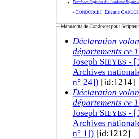
Extrait des Registres de l’Academie Royale 
-
C
,
Etienne C
ONDORCET
ARDO
Manuscrits de Condorcet pour Scripteur(
Déclaration volon
départements ce 1
Joseph S
- [
IEYES
Archives nationale
n° 24])
[id:1214]
Déclaration volon
départements ce 1
Joseph S
- [
IEYES
Archives nationale
n° 1])
[id:1212]