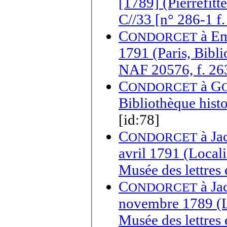
[1789] (Pierrefitt
C//33 [n° 286-1 f.
C
à
Em
ONDORCET
1791 (Paris, Bibli
NAF 20576, f. 26
C
à
G
ONDORCET
Bibliothèque histo
[id:78]
C
à
Ja
ONDORCET
avril 1791 (Local
Musée des lettres 
C
à
Ja
ONDORCET
novembre 1789 (Lo
Musée des lettres 