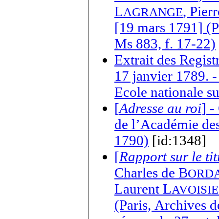
L
,
Pier
AGRANGE
[19 mars 1791] (Pa
Ms 883, f. 17-22)
Extrait des Regis
17 janvier 1789. 
Ecole nationale s
[
Adresse au roi
] -
de l’Académie des
1790)
[id:1348]
[
Rapport sur le ti
Charles de B
ORD
Laurent L
AVOISI
(Paris, Archives d