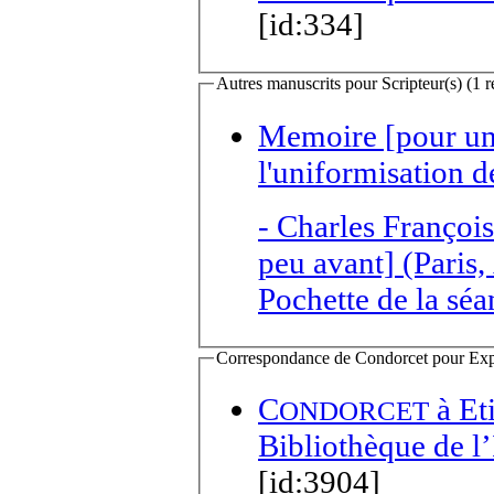
[id:334]
Autres manuscrits pour Scripteur(s) (1 r
Memoire [pour une
l'uniformisation d
-
Charles Françoi
peu avant] (Paris
Pochette de la sé
Correspondance de Condorcet pour Expédi
C
à
Et
ONDORCET
Bibliothèque de l’
[id:3904]