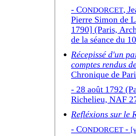
-
C
,
Je
ONDORCET
Pierre Simon de L
1790] (Paris, Arc
de la séance du 1
Récepissé d'un pa
comptes rendus de
Chronique de Pari
- 28 août 1792 (Pa
Richelieu, NAF 27
Refléxions sur le
-
C
-
ONDORCET
[