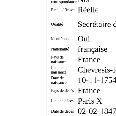
correspondance
Réelle
Réelle / fictive
Secrétaire 
Qualité
Oui
Identification
française
Nationalité
Pays de
France
naissance
Lieu de
Chevresis-
naissance
Date de
10-11-175
naissance
France
Pays de décès
Paris X
Lieu de décès
02-02-184
Date de décès