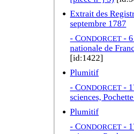
Extrait des Regis
septembre 1787
-
C
- 6
ONDORCET
nationale de Franc
[id:1422]
Plumitif
-
C
- 1
ONDORCET
sciences, Pochette
Plumitif
-
C
- 1
ONDORCET