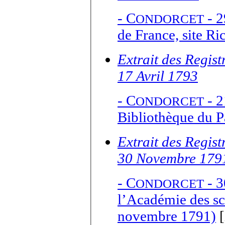
-
C
- 2
ONDORCET
de France, site R
Extrait des Regis
17 Avril 1793
-
C
- 2
ONDORCET
Bibliothèque du P
Extrait des Regis
30 Novembre 179
-
C
- 3
ONDORCET
l’Académie des sc
novembre 1791)
[