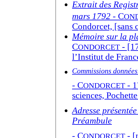
Extrait des Regis
mars 1792
-
C
ON
Condorcet, [sans c
Mémoire sur la pl
C
- [1
ONDORCET
l’Institut de Fran
Commissions données
-
C
- 1
ONDORCET
sciences, Pochette
Adresse présentée
Préambule
-
C
- [
ONDORCET