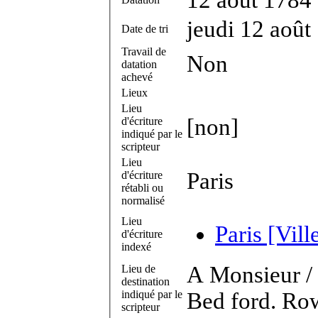
jeudi 12 août
Date de tri
Travail de
Non
datation
achevé
Lieux
Lieu
[non]
d'écriture
indiqué par le
scripteur
Lieu
Paris
d'écriture
rétabli ou
normalisé
Lieu
Paris [Vill
d'écriture
indexé
A Monsieur / 
Lieu de
destination
indiqué par le
Bed ford. Ro
scripteur