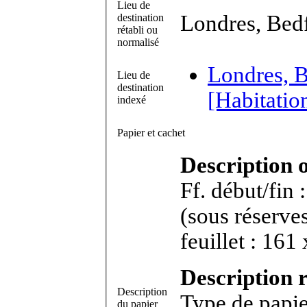
Lieu de
Londres, Bed
destination
rétabli ou
normalisé
Londres, B
Lieu de
destination
[Habitati
indexé
Papier et cachet
Description 
Ff. début/fin
(sous réserves). Bifeui
feuillet : 161
Description r
Description
Type de papie
du papier