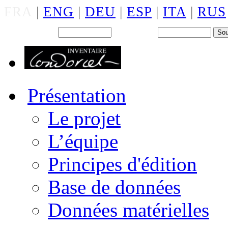
FRA
|
ENG
|
DEU
|
ESP
|
ITA
|
RUS
Back office : Id.
Mot de passe
Présentation
Le projet
L’équipe
Principes d'édition
Base de données
Données matérielles