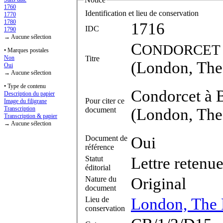
1760
Identification et lieu de conservation
1770
1780
1716
IDC
1790
→ Aucune sélection
C
ONDORCET
• Marques postales
Titre
Non
(London, The
Oui
→ Aucune sélection
• Type de contenu
Condorcet à B
Description du papier
Pour citer ce
Image du filigrane
Transcription
document
(London, The 
Transcription & papier
→ Aucune sélection
Document de
Oui
référence
Statut
Lettre retenu
éditorial
Nature du
Original
document
Lieu de
London, The 
conservation