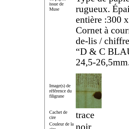
issue de
rugueux. Épai
Muse
entière :300 x
Cornet à courr
de-lis / chif
“D & C BLAUW
24,5-26,5mm
Image(s) de
référence du
filigrane
Cachet de
trace
cire
Couleur de la
noir