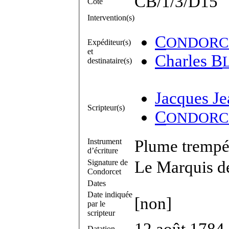
CB/1/3/D15
Cote
Intervention(s)
C
ONDORC
Expéditeur(s)
et
Charles B
destinataire(s)
Jacques Je
Scripteur(s)
C
ONDORC
Instrument
Plume trempée
d’écriture
Signature de
Le Marquis d
Condorcet
Dates
Date indiquée
[non]
par le
scripteur
12 août 1784
Datation