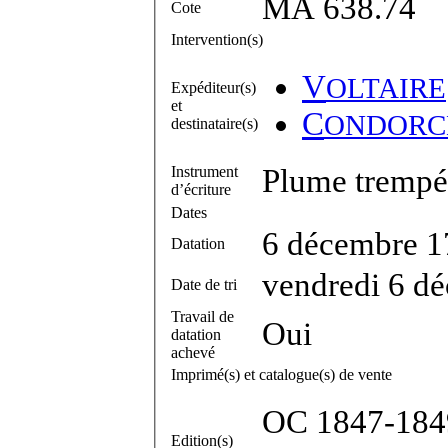
MA 638.74
Cote
Intervention(s)
V
OLTAIRE
Expéditeur(s)
et
C
ONDORC
destinataire(s)
Instrument
Plume trempée
d’écriture
Dates
6 décembre 1
Datation
vendredi 6 d
Date de tri
Travail de
Oui
datation
achevé
Imprimé(s) et catalogue(s) de vente
OC 1847-1849,
Edition(s)