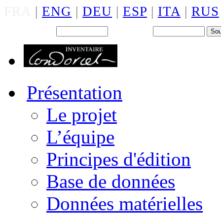
FRA
|
ENG
|
DEU
|
ESP
|
ITA
|
RUS
Back office : Id.
Mot de passe
Présentation
Le projet
L’équipe
Principes d'édition
Base de données
Données matérielles