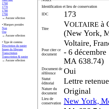
1760
Identification et lieu de conservation
1770
1780
173
IDC
1790
→ Aucune sélection
V
à
OLTAIRE
• Marques postales
Titre
Non
(New York, M
Oui
→ Aucune sélection
Voltaire, Fra
• Type de contenu
Description du papier
Pour citer ce
- 6 décembre
Image du filigrane
Transcription
document
Transcription & papier
MA 638.74)
→ Aucune sélection
Document de
Oui
référence
Statut
Lettre retenue
éditorial
Nature du
Original
document
Lieu de
New York, Mo
conservation