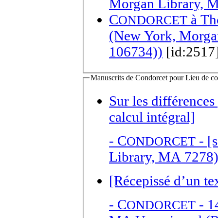
Morgan Library, 
C
à
Th
ONDORCET
(New York, Morga
106734))
[id:2517
Manuscrits de Condorcet pour Lieu de con
Sur les différences
calcul intégral]
-
C
- [
ONDORCET
Library, MA 7278
[Récepissé d’un te
-
C
- 1
ONDORCET