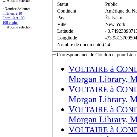
→ Aucune sélection
Statut
Public
• Nombre de lettres
Continent
Amérique du N
Inférieur à 10
Pays
États-Unis
Entre 10 et 100
100 et plus
Ville
New York
→ Aucune sélection
Latitude
40.7492389871
Longitude
-73.981370950
Nombre de document(s)
54
Correspondance de Condorcet pour Lieu d
V
à
C
OLTAIRE
ON
Morgan Library, 
V
à
C
OLTAIRE
ON
Morgan Library, 
V
à
C
OLTAIRE
ON
Morgan Library, 
V
à
C
OLTAIRE
ON