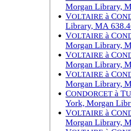
Morgan Library, 
V
à
C
OLTAIRE
ON
Library, MA 638.4
V
à
C
OLTAIRE
ON
Morgan Library, 
V
à
C
OLTAIRE
ON
Morgan Library, 
V
à
C
OLTAIRE
ON
Morgan Library, 
C
à
T
ONDORCET
U
York, Morgan Lib
V
à
C
OLTAIRE
ON
Morgan Library, 