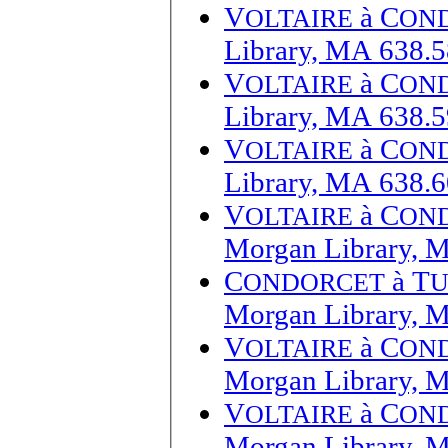
V
à
C
OLTAIRE
ON
Library, MA 638.5
V
à
C
OLTAIRE
ON
Library, MA 638.5
V
à
C
OLTAIRE
ON
Library, MA 638.6
V
à
C
OLTAIRE
ON
Morgan Library, 
C
à
T
ONDORCET
U
Morgan Library, 
V
à
C
OLTAIRE
ON
Morgan Library, 
V
à
C
OLTAIRE
ON
Morgan Library, 