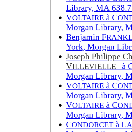
Library, MA 638.7
V
à
C
OLTAIRE
ON
Morgan Library, 
Benjamin F
RANKL
York, Morgan Libr
Joseph Philippe Ch
V
à
ILLEVIELLE
Morgan Library, 
V
à
C
OLTAIRE
ON
Morgan Library, 
V
à
C
OLTAIRE
ON
Morgan Library, 
C
à
L
ONDORCET
A