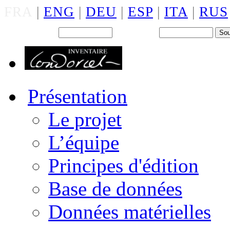
FRA
|
ENG
|
DEU
|
ESP
|
ITA
|
RUS
Back office : Id.
Mot de passe
Présentation
Le projet
L’équipe
Principes d'édition
Base de données
Données matérielles