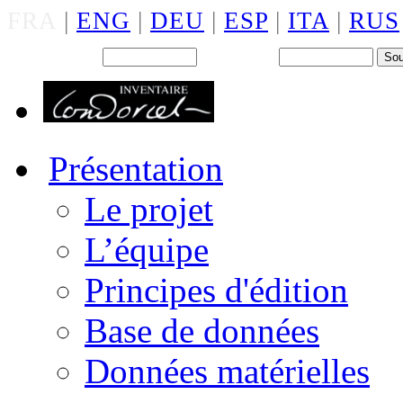
FRA
|
ENG
|
DEU
|
ESP
|
ITA
|
RUS
Back office : Id.
Mot de passe
Présentation
Le projet
L’équipe
Principes d'édition
Base de données
Données matérielles