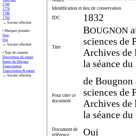
1760
Identification et lieu de conservation
1770
1780
1832
IDC
1790
→ Aucune sélection
B
aux membres
OUGNON
• Marques postales
Non
sciences de P
Oui
→ Aucune sélection
Titre
Archives de 
• Type de contenu
Description du papier
la séance du
Image du filigrane
Transcription
Transcription & papier
→ Aucune sélection
de Bougnon à
sciences de P
Pour citer ce
document
Archives de 
la séance du
Document de
Oui
référence