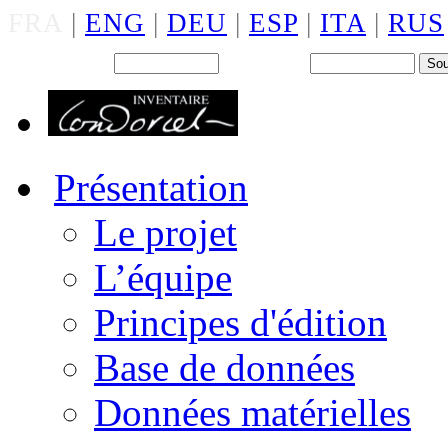
FRA
|
ENG
|
DEU
|
ESP
|
ITA
|
RUS
Back office : Id.
Mot de passe
Présentation
Le projet
L’équipe
Principes d'édition
Base de données
Données matérielles