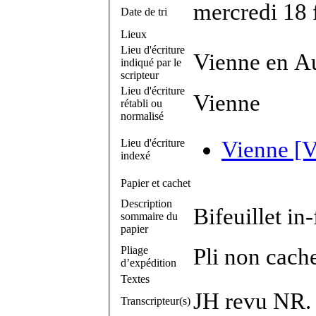
mercredi 18 
Date de tri
Lieux
Lieu d'écriture
Vienne en Au
indiqué par le
scripteur
Lieu d'écriture
Vienne
rétabli ou
normalisé
Lieu d'écriture
Vienne [V
indexé
Papier et cachet
Description
Bifeuillet in-
sommaire du
papier
Pliage
Pli non cach
d’expédition
Textes
JH revu NR.
Transcripteur(s)