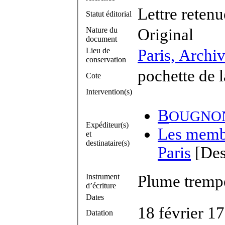
Lettre retenu
Statut éditorial
Nature du
Original
document
Lieu de
Paris, Archi
conservation
pochette de 
Cote
Intervention(s)
B
OUGNO
Expéditeur(s)
Les membr
et
destinataire(s)
Paris
[Des
Instrument
Plume trempé
d’écriture
Dates
18 février 1
Datation