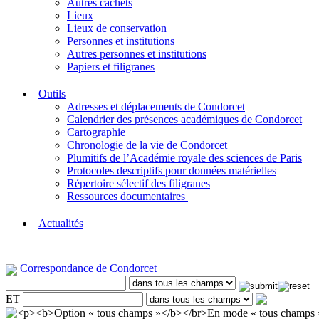
Autres cachets
Lieux
Lieux de conservation
Personnes et institutions
Autres personnes et institutions
Papiers et filigranes
Outils
Adresses et déplacements de Condorcet
Calendrier des présences académiques de Condorcet
Cartographie
Chronologie de la vie de Condorcet
Plumitifs de l’Académie royale des sciences de Paris
Protocoles descriptifs pour données matérielles
Répertoire sélectif des filigranes
Ressources documentaires
Actualités
Correspondance de Condorcet
ET