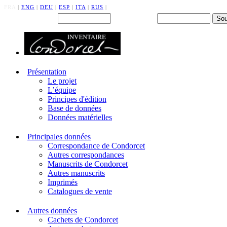
FRA
|
ENG
|
DEU
|
ESP
|
ITA
|
RUS
|
Back office : Id.
Mot de passe
Présentation
Le projet
L’équipe
Principes d'édition
Base de données
Données matérielles
Principales données
Correspondance de Condorcet
Autres correspondances
Manuscrits de Condorcet
Autres manuscrits
Imprimés
Catalogues de vente
Autres données
Cachets de Condorcet