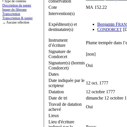
conservation
• Type de contenu
Description du papier
Cote
MA 152.22
Image du filigrane
Intervention(s)
Transcription
Transcription & papier
→ Aucune sélection
Expéditeur(s) et
Benjamin F
RAN
destinataire(s)
C
[D
ONDORCET
Instrument
Plume trempée dans l’e
d’écriture
Signature de
[non]
Condorcet
Signature(s) (hormis
Oui
Condorcet)
Dates
Date indiquée par le
12 oct. 1777
scripteur
Datation
12 octobre 1777
Date de tri
dimanche 12 octobre 
Travail de datation
Oui
achevé
Lieux
Lieu d'écriture
indiqué par le
Passy