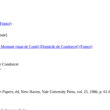
(France)
naie]
la Monnaie (quai de Conti) [Domicile de Condorcet] (France)
e Condorcet
s
e Papers
, éd, New Haven, Yale University Press, vol. 25, 1986, p. 61-