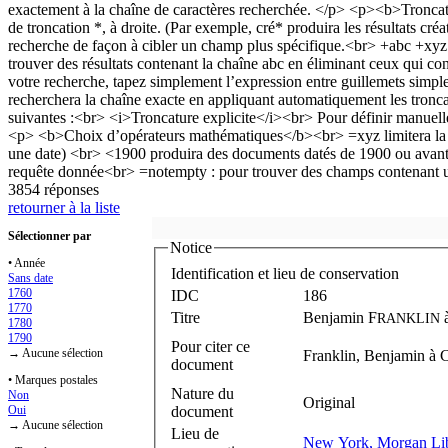
3854 réponses
retourner à la liste
Sélectionner par
Notice
• Année
Identification et lieu de conservation
Sans date
1760
IDC
186
1770
Titre
Benjamin F
RANKLIN
1780
1790
Pour citer ce
→ Aucune sélection
Franklin, Benjamin à 
document
• Marques postales
Nature du
Non
Original
Oui
document
→ Aucune sélection
Lieu de
New York, Morgan Li