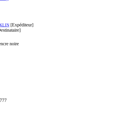
[Expéditeur]
KLIN
estinataire]
ncre noire
1777