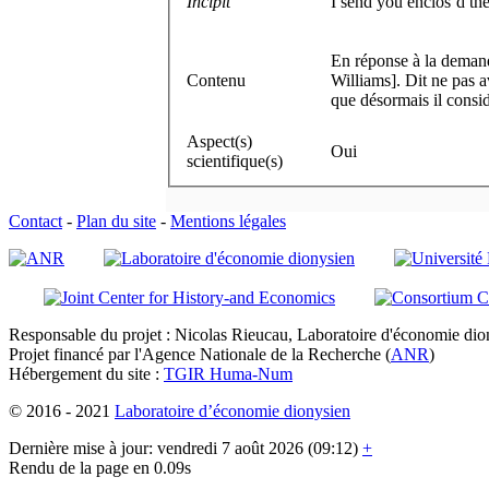
Incipit
I send you enclos’d the
En réponse à la demand
Contenu
Williams]. Dit ne pas 
que désormais il consi
Aspect(s)
Oui
scientifique(s)
Contact
-
Plan du site
-
Mentions légales
Responsable du projet : Nicolas Rieucau, Laboratoire d'économie dion
Projet financé par l'Agence Nationale de la Recherche (
ANR
)
Hébergement du site :
TGIR Huma-Num
© 2016 - 2021
Laboratoire d’économie dionysien
Dernière mise à jour: vendredi 7 août 2026 (09:12)
+
Rendu de la page en 0.09s