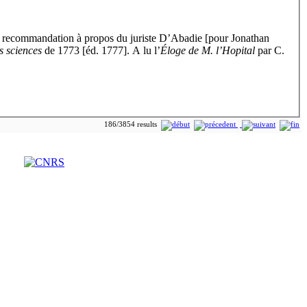
 de recommandation à propos du juriste D’Abadie [pour Jonathan
s sciences
de 1773 [éd. 1777]. A lu l’
Éloge de M. l’Hopital
par C.
186/3854 results