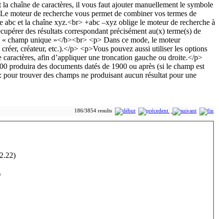
186/3854 results
2.22)
)