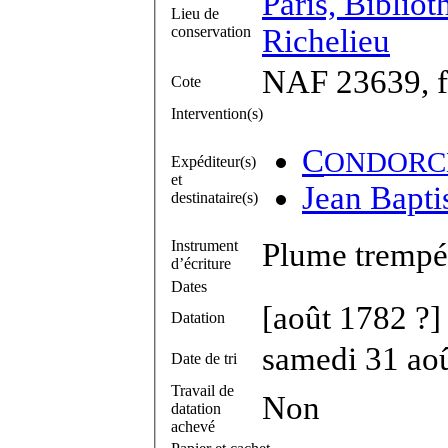
Paris, Bibliot
Lieu de
conservation
Richelieu
NAF 23639, f
Cote
Intervention(s)
C
ONDORC
Expéditeur(s)
et
Jean Bapti
destinataire(s)
Instrument
Plume trempée
d’écriture
Dates
[août 1782 ?]
Datation
samedi 31 ao
Date de tri
Travail de
Non
datation
achevé