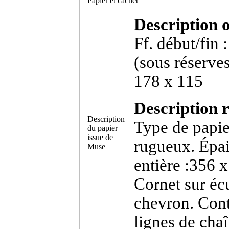
Papier et cachet
Description 
Ff. début/fin
(sous réserves). Feuillet in-8
178 x 115
Description r
Description
Type de papie
du papier
issue de
rugueux. Épai
Muse
entière :356 x
Cornet sur éc
chevron. Con
lignes de cha