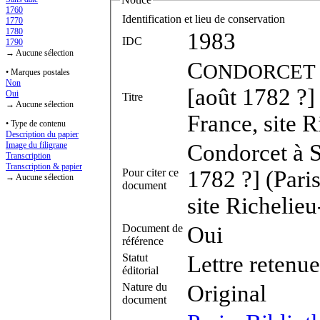
1760
Identification et lieu de conservation
1770
1780
1983
IDC
1790
→ Aucune sélection
C
ONDORCET
• Marques postales
Non
[août 1782 ?] 
Oui
Titre
→ Aucune sélection
France, site 
• Type de contenu
Description du papier
Condorcet à S
Image du filigrane
Transcription
Transcription & papier
Pour citer ce
1782 ?] (Pari
→ Aucune sélection
document
site Richelie
Document de
Oui
référence
Statut
Lettre retenue
éditorial
Nature du
Original
document