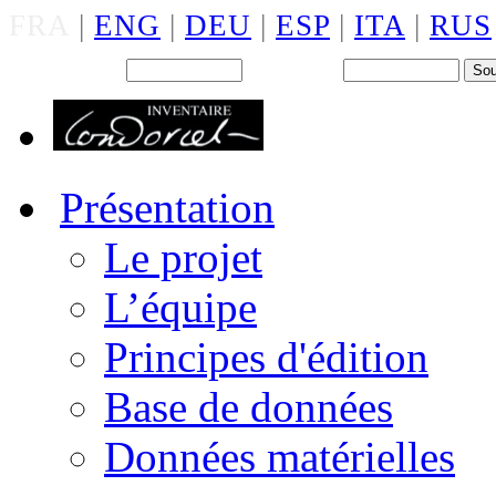
FRA
|
ENG
|
DEU
|
ESP
|
ITA
|
RUS
Back office : Id.
Mot de passe
Présentation
Le projet
L’équipe
Principes d'édition
Base de données
Données matérielles