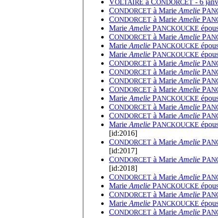
V
à
C
- 6 janv
OLTAIRE
ONDORCET
C
à
Marie
Amelie
P
ONDORCET
AN
C
à
Marie
Amelie
P
ONDORCET
AN
Marie
Amelie
P
épous
ANCKOUCKE
C
à
Marie
Amelie
P
ONDORCET
AN
Marie
Amelie
P
épous
ANCKOUCKE
Marie
Amelie
P
épous
ANCKOUCKE
C
à
Marie
Amelie
P
ONDORCET
AN
C
à
Marie
Amelie
P
ONDORCET
AN
C
à
Marie
Amelie
P
ONDORCET
AN
C
à
Marie
Amelie
P
ONDORCET
AN
Marie
Amelie
P
épous
ANCKOUCKE
C
à
Marie
Amelie
P
ONDORCET
AN
C
à
Marie
Amelie
P
ONDORCET
AN
Marie
Amelie
P
épous
ANCKOUCKE
[id:2016]
C
à
Marie
Amelie
P
ONDORCET
AN
[id:2017]
C
à
Marie
Amelie
P
ONDORCET
AN
[id:2018]
C
à
Marie
Amelie
P
ONDORCET
AN
Marie
Amelie
P
épous
ANCKOUCKE
C
à
Marie
Amelie
P
ONDORCET
AN
Marie
Amelie
P
épous
ANCKOUCKE
C
à
Marie
Amelie
P
ONDORCET
AN