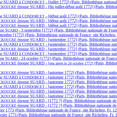
e S
UARD à
C
- [juillet 1772] (Paris, Bibliothèque nation
ONDORCET
épouse S
UARD - [fin juillet-début août 1772] (Paris, Bibli
CKOUCKE
e S
UARD à
C
- [début août 1772] (Paris, Bibliothèque na
ONDORCET
épouse S
UARD - [début août 1772] (Paris, Bibliothèque nat
CKOUCKE
épouse S
UARD - [début août 1772] (Paris, Bibliothèque nat
CKOUCKE
ine S
- 3 septembre [1772] (Paris, Bibliothèque nationale de Fran
UARD
ptembre [1772] (Paris, Bibliothèque nationale de France, site Richelie
épouse S
UARD - [septembre 1772] (Paris, Bibliothèque nati
CKOUCKE
e S
UARD à
C
- [septembre 1772] (Paris, Bibliothèque nat
ONDORCET
épouse S
UARD - [septembre 1772] (Paris, Bibliothèque nati
CKOUCKE
e S
UARD à
C
- [septembre 1772] (Paris, Bibliothèque nat
ONDORCET
ine S
- 24 octobre [1772] (Paris, Bibliothèque nationale de Franc
UARD
épouse S
UARD -
(Paris, Bibli
CKOUCKE
[peu après le 24 octobre 1772]
épouse S
UARD - [automne 1772] (Paris, Bibliothèque nation
CKOUCKE
e S
UARD à
C
- [automne 1772] (Paris, Bibliothèque nati
ONDORCET
épouse S
UARD - [automne 1772] (Paris, Bibliothèque nation
CKOUCKE
e S
UARD à
C
- [automne 1772] (Paris, Bibliothèque nati
ONDORCET
épouse S
UARD - [automne 1772] (Paris, Bibliothèque nation
CKOUCKE
épouse S
UARD - [automne 1772] (Paris, Bibliothèque nation
CKOUCKE
épouse S
UARD - [1772 ?] (Paris, Bibliothèque nationale de
CKOUCKE
épouse S
UARD - [1772 ?] (Paris, Bibliothèque nationale de
CKOUCKE
ier 1773 (Paris, Bibliothèque nationale de France, site Richelieu, Fr. 
vrier 1773 (Paris, Bibliothèque nationale de France, site Richelieu, Fr. 