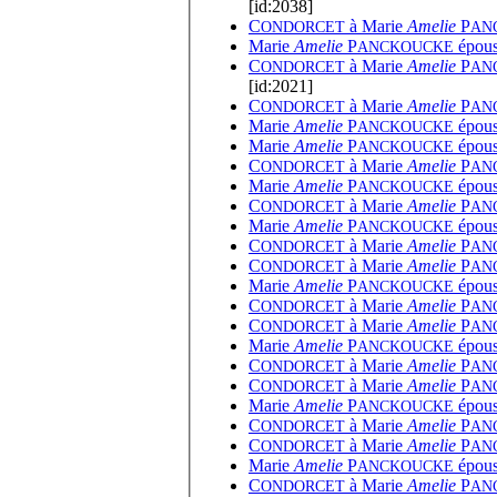
[id:2038]
C
à
Marie
Amelie
P
ONDORCET
AN
Marie
Amelie
P
épous
ANCKOUCKE
C
à
Marie
Amelie
P
ONDORCET
AN
[id:2021]
C
à
Marie
Amelie
P
ONDORCET
AN
Marie
Amelie
P
épous
ANCKOUCKE
Marie
Amelie
P
épous
ANCKOUCKE
C
à
Marie
Amelie
P
ONDORCET
AN
Marie
Amelie
P
épous
ANCKOUCKE
C
à
Marie
Amelie
P
ONDORCET
AN
Marie
Amelie
P
épous
ANCKOUCKE
C
à
Marie
Amelie
P
ONDORCET
AN
C
à
Marie
Amelie
P
ONDORCET
AN
Marie
Amelie
P
épous
ANCKOUCKE
C
à
Marie
Amelie
P
ONDORCET
AN
C
à
Marie
Amelie
P
ONDORCET
AN
Marie
Amelie
P
épous
ANCKOUCKE
C
à
Marie
Amelie
P
ONDORCET
AN
C
à
Marie
Amelie
P
ONDORCET
AN
Marie
Amelie
P
épous
ANCKOUCKE
C
à
Marie
Amelie
P
ONDORCET
AN
C
à
Marie
Amelie
P
ONDORCET
AN
Marie
Amelie
P
épous
ANCKOUCKE
C
à
Marie
Amelie
P
ONDORCET
AN