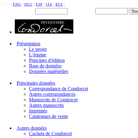
FRA
|
ENG
|
DEU
|
ESP
|
ITA
|
RUS
|
Back office : Id.
Mot de passe
Présentation
Le projet
L’équipe
Principes d'édition
Base de données
Données matérielles
Principales données
Correspondance de Condorcet
Autres correspondances
Manuscrits de Condorcet
Autres manuscrits
Imprimés
Catalogues de vente
Autres données
Cachets de Condorcet