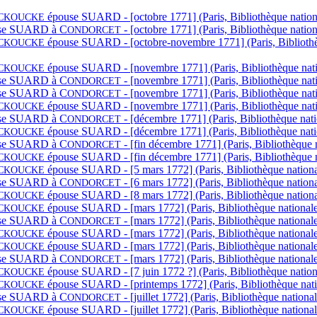
épouse S
UARD - [octobre 1771] (Paris, Bibliothèque nation
CKOUCKE
e S
UARD à
C
- [octobre 1771] (Paris, Bibliothèque natio
ONDORCET
épouse S
UARD - [octobre-novembre 1771] (Paris, Bibliothèq
CKOUCKE
épouse S
UARD - [novembre 1771] (Paris, Bibliothèque natio
CKOUCKE
e S
UARD à
C
- [novembre 1771] (Paris, Bibliothèque nat
ONDORCET
e S
UARD à
C
- [novembre 1771] (Paris, Bibliothèque nat
ONDORCET
épouse S
UARD - [novembre 1771] (Paris, Bibliothèque nati
CKOUCKE
e S
UARD à
C
- [décembre 1771] (Paris, Bibliothèque nati
ONDORCET
épouse S
UARD - [décembre 1771] (Paris, Bibliothèque natio
CKOUCKE
e S
UARD à
C
- [fin décembre 1771] (Paris, Bibliothèque 
ONDORCET
épouse S
UARD - [fin décembre 1771] (Paris, Bibliothèque n
CKOUCKE
épouse S
UARD - [5 mars 1772] (Paris, Bibliothèque nationa
CKOUCKE
e S
UARD à
C
- [6 mars 1772] (Paris, Bibliothèque nation
ONDORCET
épouse S
UARD - [8 mars 1772] (Paris, Bibliothèque nationa
CKOUCKE
épouse S
UARD - [mars 1772] (Paris, Bibliothèque nationale
CKOUCKE
e S
UARD à
C
- [mars 1772] (Paris, Bibliothèque national
ONDORCET
épouse S
UARD - [mars 1772] (Paris, Bibliothèque nationale
CKOUCKE
épouse S
UARD - [mars 1772] (Paris, Bibliothèque nationale
CKOUCKE
e S
UARD à
C
- [mars 1772] (Paris, Bibliothèque national
ONDORCET
épouse S
UARD - [7 juin 1772 ?] (Paris, Bibliothèque nation
CKOUCKE
épouse S
UARD - [printemps 1772] (Paris, Bibliothèque nati
CKOUCKE
e S
UARD à
C
- [juillet 1772] (Paris, Bibliothèque nation
ONDORCET
épouse S
UARD - [juillet 1772] (Paris, Bibliothèque nationa
CKOUCKE