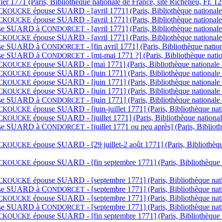
ier 1771 (Paris, Bibliothèque nationale de France, site Richelieu, Fr. 1
épouse S
UARD - [avril 1771] (Paris, Bibliothèque nationale
CKOUCKE
épouse S
UARD - [avril 1771] (Paris, Bibliothèque nationale
CKOUCKE
e S
UARD à
C
- [avril 1771] (Paris, Bibliothèque national
ONDORCET
épouse S
UARD - [avril 1771] (Paris, Bibliothèque nationale
CKOUCKE
e S
UARD à
C
- [fin avril 1771] (Paris, Bibliothèque nati
ONDORCET
e S
UARD à
C
- [mi-mai 1771 ?] (Paris, Bibliothèque nati
ONDORCET
épouse S
UARD - [mai 1771] (Paris, Bibliothèque nationale 
CKOUCKE
épouse S
UARD - [juin 1771] (Paris, Bibliothèque nationale 
CKOUCKE
épouse S
UARD - [juin 1771] (Paris, Bibliothèque nationale 
CKOUCKE
épouse S
UARD - [juin 1771] (Paris, Bibliothèque nationale 
CKOUCKE
e S
UARD à
C
- [juin 1771] (Paris, Bibliothèque national
ONDORCET
épouse S
UARD - [juin-juillet 1771] (Paris, Bibliothèque nat
CKOUCKE
épouse S
UARD - [juillet 1771] (Paris, Bibliothèque nationa
CKOUCKE
e S
UARD à
C
- [juillet 1771 ou peu après] (Paris, Biblio
ONDORCET
épouse S
UARD - [29 juillet-2 août 1771] (Paris, Bibliothèq
CKOUCKE
épouse S
UARD - [fin septembre 1771] (Paris, Bibliothèque 
CKOUCKE
épouse S
UARD - [septembre 1771] (Paris, Bibliothèque nati
CKOUCKE
e S
UARD à
C
- [septembre 1771] (Paris, Bibliothèque nat
ONDORCET
épouse S
UARD - [septembre 1771] (Paris, Bibliothèque nati
CKOUCKE
e S
UARD à
C
- [septembre 1771] (Paris, Bibliothèque nat
ONDORCET
épouse S
UARD - [fin septembre 1771] (Paris, Bibliothèque 
CKOUCKE