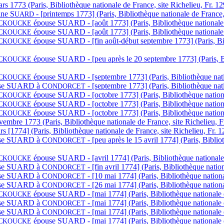
rs 1773 (Paris, Bibliothèque nationale de France, site Richelieu, Fr. 1
ine S
- [printemps 1773] (Paris, Bibliothèque nationale de France
UARD
épouse S
UARD - [août 1773] (Paris, Bibliothèque nationale
CKOUCKE
épouse S
UARD - [août 1773] (Paris, Bibliothèque nationale
CKOUCKE
épouse S
UARD - [fin août-début septembre 1773] (Paris, Bi
CKOUCKE
épouse S
UARD - [peu après le 20 septembre 1773] (Paris, B
CKOUCKE
épouse S
UARD - [septembre 1773] (Paris, Bibliothèque nati
CKOUCKE
e S
UARD à
C
- [septembre 1773] (Paris, Bibliothèque nat
ONDORCET
épouse S
UARD - [octobre 1773] (Paris, Bibliothèque nation
CKOUCKE
épouse S
UARD - [octobre 1773] (Paris, Bibliothèque nation
CKOUCKE
épouse S
UARD - [octobre 1773] (Paris, Bibliothèque nation
CKOUCKE
vembre 1773 (Paris, Bibliothèque nationale de France, site Richelieu, F
s [1774] (Paris, Bibliothèque nationale de France, site Richelieu, Fr. 
e S
UARD à
C
- [peu après le 15 avril 1774] (Paris, Bibl
ONDORCET
épouse S
UARD - [avril 1774] (Paris, Bibliothèque nationale
CKOUCKE
e S
UARD à
C
- [fin avril 1774] (Paris, Bibliothèque nati
ONDORCET
e S
UARD à
C
- [10 mai 1774] (Paris, Bibliothèque nation
ONDORCET
e S
UARD à
C
- [26 mai 1774] (Paris, Bibliothèque nation
ONDORCET
épouse S
UARD - [mai 1774] (Paris, Bibliothèque nationale 
CKOUCKE
e S
UARD à
C
- [mai 1774] (Paris, Bibliothèque nationale
ONDORCET
e S
UARD à
C
- [mai 1774] (Paris, Bibliothèque nationale
ONDORCET
épouse S
UARD - [mai 1774] (Paris, Bibliothèque nationale 
CKOUCKE