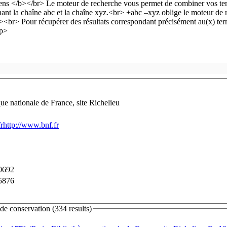
que nationale de France, site Richelieu
rhttp://www.bnf.fr
0692
5876
e conservation (334 results)