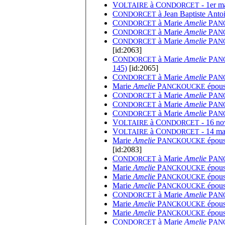
V
à
C
- 1er ma
OLTAIRE
ONDORCET
C
à
Jean Baptiste Anto
ONDORCET
C
à
Marie
Amelie
P
ONDORCET
AN
C
à
Marie
Amelie
P
ONDORCET
AN
C
à
Marie
Amelie
P
ONDORCET
AN
[id:2063]
C
à
Marie
Amelie
P
ONDORCET
AN
145)
[id:2065]
C
à
Marie
Amelie
P
ONDORCET
AN
Marie
Amelie
P
épous
ANCKOUCKE
C
à
Marie
Amelie
P
ONDORCET
AN
C
à
Marie
Amelie
P
ONDORCET
AN
C
à
Marie
Amelie
P
ONDORCET
AN
V
à
C
- 16 no
OLTAIRE
ONDORCET
V
à
C
- 14 mar
OLTAIRE
ONDORCET
Marie
Amelie
P
épous
ANCKOUCKE
[id:2083]
C
à
Marie
Amelie
P
ONDORCET
AN
Marie
Amelie
P
épous
ANCKOUCKE
Marie
Amelie
P
épous
ANCKOUCKE
Marie
Amelie
P
épous
ANCKOUCKE
C
à
Marie
Amelie
P
ONDORCET
AN
Marie
Amelie
P
épous
ANCKOUCKE
Marie
Amelie
P
épous
ANCKOUCKE
C
à
Marie
Amelie
P
ONDORCET
AN