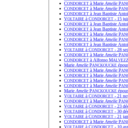
C
à
Marie
Amelie
P
ONDORCET
AN
C
à
Marie
Amelie
P
ONDORCET
AN
C
à
Jean Baptiste Anto
ONDORCET
V
à
C
- 15 jui
OLTAIRE
ONDORCET
C
à
Jean Baptiste Anto
ONDORCET
C
à
Jean Baptiste Anto
ONDORCET
C
à
Marie
Amelie
P
ONDORCET
AN
C
à
Marie
Amelie
P
ONDORCET
AN
C
à
Jean Baptiste Anto
ONDORCET
V
à
C
- 28 se
OLTAIRE
ONDORCET
C
à
Marie
Amelie
P
ONDORCET
AN
C
à
Alfonso M
ONDORCET
ALVEZZ
Marie
Amelie
P
épous
ANCKOUCKE
C
à
Marie
Amelie
P
ONDORCET
AN
C
à
Marie
Amelie
P
ONDORCET
AN
C
à
Marie
Amelie
P
ONDORCET
AN
C
à
Marie
Amelie
P
ONDORCET
AN
Marie
Amelie
P
épous
ANCKOUCKE
V
à
C
- 21 no
OLTAIRE
ONDORCET
C
à
Marie
Amelie
P
ONDORCET
AN
V
à
C
- 23 dé
OLTAIRE
ONDORCET
V
à
C
- 30 déc
OLTAIRE
ONDORCET
V
à
C
- 21 jan
OLTAIRE
ONDORCET
C
à
Marie
Amelie
P
ONDORCET
AN
V
à
C
- 10 avr
OLTAIRE
ONDORCET