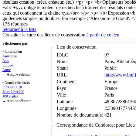
175 réponses
retourner à la liste
Consulter la carte des lieux de conservation
à partir de ce lien
Sélectionner par
Lieu de conservation
• Localisation
IDLC
97
Amérique
Asie
Nom
Paris, Bibliothè
Europe
Statut
Public
Autre
→ Aucune sélection
URL
http://www.bnf.f
Continent
Europe
• Nombre de lettres
Inférieur à 10
Pays
France
Entre 10 et 100
Ville
Paris
100 et plus
→ Aucune sélection
Latitude
48.8672886136
Longitude
2.33904777443
Nombre de document(s)
421
Correspondance de Condorcet pour Lieu d