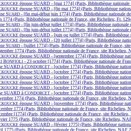
épouse S
UARD - [mai 1774] (Paris, Bibliothèque nationale 
CKOUCKE
épouse S
UARD - [fin mai 1774] (Paris, Bibliothèque nation
CKOUCKE
ine S
- [fin mai-début juin 1774] (Paris, Bibliothèque nationale d
UARD
n 1774 (Paris, Bibliothèque nationale de France, site Richelieu, Fr. 129
ine S
- [fin juin-début juillet 1774] (Paris, Bibliothèque national
UARD
ine S
- [fin juin-début juillet 1774] (Paris, Bibliothèque national
UARD
épouse S
UARD - [juin ou juillet 1774] (Paris, Bibliothèque 
CKOUCKE
épouse S
UARD - [20 juillet 1774] (Paris, Bibliothèque nati
CKOUCKE
ine S
- [juillet 1774] (Paris, Bibliothèque nationale de France, si
UARD
ptembre 1774 (Paris, Bibliothèque nationale de France, site Richelieu,
épouse S
UARD - [septembre 1774] (Paris, Bibliothèque nati
CKOUCKE
B
- 23 octobre [1774] (Paris, Bibliothèque nationale de Fra
I
ONFIOLI
e S
UARD à
C
- [octobre 1774] (Paris, Bibliothèque natio
ONDORCET
épouse S
UARD - [octobre 1774] (Paris, Bibliothèque nation
CKOUCKE
épouse S
UARD - [octobre 1774] (Paris, Bibliothèque nation
CKOUCKE
épouse S
UARD - [octobre 1774] (Paris, Bibliothèque nation
CKOUCKE
épouse S
UARD - [octobre 1774] (Paris, Bibliothèque nation
CKOUCKE
e S
UARD à
C
- [octobre 1774] (Paris, Bibliothèque natio
ONDORCET
vembre 1774 (Paris, Bibliothèque nationale de France, site Richelieu,
épouse S
UARD - [novembre 1774] (Paris, Bibliothèque nati
CKOUCKE
cembre 1774 (Paris, Bibliothèque nationale de France, site Richelieu, 
embre [1774] (Paris, Bibliothèque nationale de France, site Richelieu,
vier 1775 (Paris, Bibliothèque nationale de France, site Richelieu, NA
épouse S
UARD - [février 1775] (Paris, Bibliothèque nationa
CKOUCKE
il 1775 (Paris, Bibliothèque nationale de France, site Richelieu, NAF 