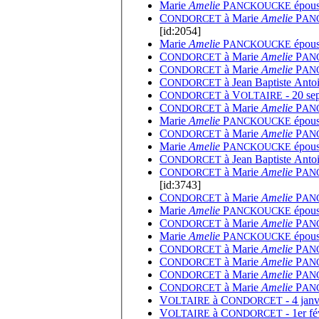
Marie
Amelie
P
épous
ANCKOUCKE
C
à
Marie
Amelie
P
ONDORCET
AN
[id:2054]
Marie
Amelie
P
épous
ANCKOUCKE
C
à
Marie
Amelie
P
ONDORCET
AN
C
à
Marie
Amelie
P
ONDORCET
AN
C
à
Jean Baptiste Anto
ONDORCET
C
à
V
- 20 se
ONDORCET
OLTAIRE
C
à
Marie
Amelie
P
ONDORCET
AN
Marie
Amelie
P
épous
ANCKOUCKE
C
à
Marie
Amelie
P
ONDORCET
AN
Marie
Amelie
P
épous
ANCKOUCKE
C
à
Jean Baptiste Anto
ONDORCET
C
à
Marie
Amelie
P
ONDORCET
AN
[id:3743]
C
à
Marie
Amelie
P
ONDORCET
AN
Marie
Amelie
P
épous
ANCKOUCKE
C
à
Marie
Amelie
P
ONDORCET
AN
Marie
Amelie
P
épous
ANCKOUCKE
C
à
Marie
Amelie
P
ONDORCET
AN
C
à
Marie
Amelie
P
ONDORCET
AN
C
à
Marie
Amelie
P
ONDORCET
AN
C
à
Marie
Amelie
P
ONDORCET
AN
V
à
C
- 4 janv
OLTAIRE
ONDORCET
V
à
C
- 1er fé
OLTAIRE
ONDORCET